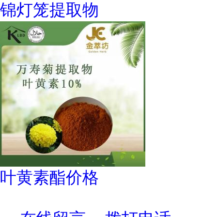
锦灯笼提取物
叶黄素酯价格