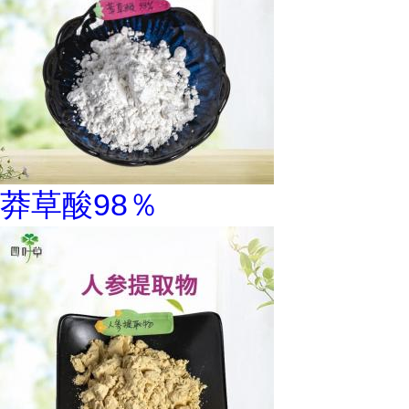
莽草酸98％