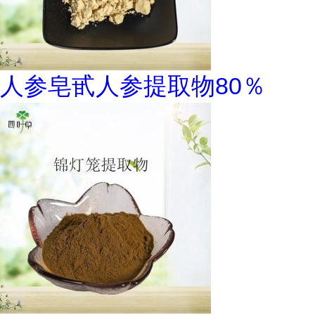
人参皂甙人参提取物80％