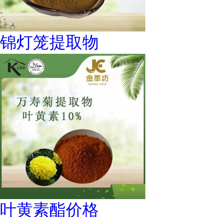
锦灯笼提取物
叶黄素酯价格