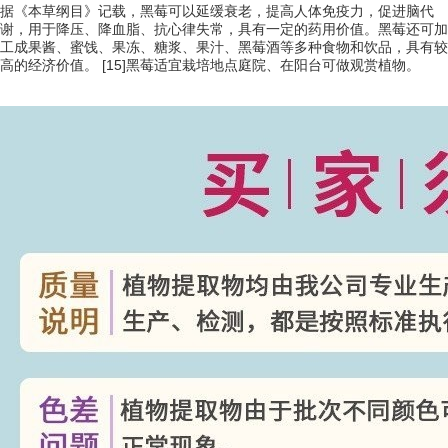
据《本草纲目》记载，黑莓可以延缓衰老，提高人体免疫力，促进脑代
谢，用于降压、降血脂、抗心律失常，具有一定的药用价值。黑莓还可加
工成果酱、蜜饯、果冻、糖浆、果汁、黑莓酒等多种食物和饮品，具有较
高的经济价值。 [15]
黑莓适宜栽培地点庭院、在阳台可做观赏植物。