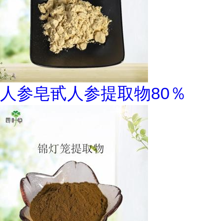
人参皂甙人参提取物80％