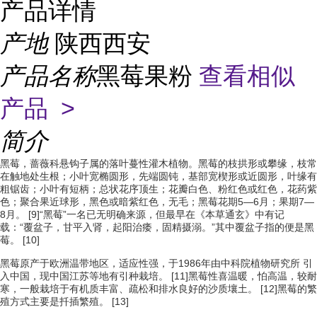
产品详情
产地
陕西西安
产品名称
黑莓果粉
查看相似
产品 >
简介
黑莓，蔷薇科悬钩子属的落叶蔓性灌木植物。黑莓的枝拱形或攀缘，枝常
在触地处生根；小叶宽椭圆形，先端圆钝，基部宽楔形或近圆形，叶缘有
粗锯齿；小叶有短柄；总状花序顶生；花瓣白色、粉红色或红色，花药紫
色；聚合果近球形，黑色或暗紫红色，无毛；黑莓花期5—6月；果期7—
8月。 [9]
“黑莓”一名已无明确来源，但最早在《本草通玄》中有记
载：“覆盆子，甘平入肾，起阳治痿，固精摄溺。”其中覆盆子指的便是黑
莓。 [10]
黑莓原产于欧洲温带地区，适应性强，于1986年由中科院植物研究所 引
入中国，现中国江苏等地有引种栽培。 [11]
黑莓性喜温暖，怕高温，较耐
寒，一般栽培于有机质丰富、疏松和排水良好的沙质壤土。 [12]
黑莓的繁
殖方式主要是扦插繁殖。 [13]