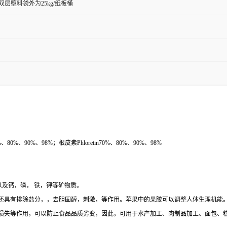
双层堕料袋外为25kg/纸板桶
40%、80%、90%、98%；根皮素Phloretin70%、80%、90%、98%
及钙，磷， 铁，钾等矿物质。
还具有排除盐分，，去胆固醇，刺激，等作用。苹果中的果胶可以调整人体生理机能
损失等作用，可以防止食品品质劣变，因此，可用于水产加工、肉制品加工、面包、