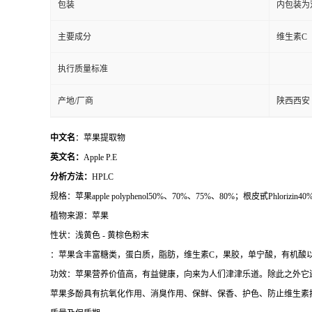
包装
内包装为
主要成分
维生素C
执行质量标准
产地/厂商
陕西西安
中文名
：苹果提取物
英文名：
Apple P.E
分析方法：
HPLC
规格：苹果apple polyphenol50%、70%、75%、80%；根皮甙Phlorizin
植物来源：苹果
性状：浅黄色 - 黄棕色粉末
：苹果含丰富糖类，蛋白质，脂肪，维生素C，果胶，单宁酸，有机酸以
功效：苹果营养价值高，有益健康，向来为人们津津乐道。除此之外它
苹果多酚具有抗氧化作用、消臭作用、保鲜、保香、护色、防止维生素