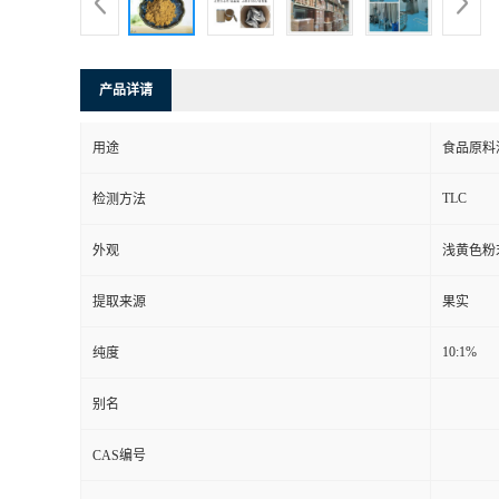
产品详请
用途
食品原料
TLC
检测方法
外观
浅黄色粉
提取来源
果实
10:1%
纯度
别名
CAS编号