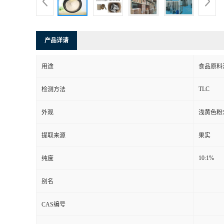
产品详请
用途
食品原料
TLC
检测方法
外观
浅黄色粉
提取来源
果实
10:1%
纯度
别名
CAS编号