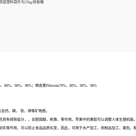
双层堕料袋外为25kg/纸板桶
40%、80%、90%、98%；根皮素Phloretin70%、80%、90%、98%
及钙，磷， 铁，钾等矿物质。
还具有排除盐分，，去胆固醇，刺激，等作用。苹果中的果胶可以调整人体生理机能
损失等作用，可以防止食品品质劣变，因此，可用于水产加工、肉制品加工、面包、