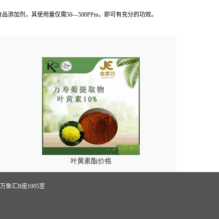
加剂，其使用量仅需50—500PPm，即可有充分的功效。
叶黄素酯价格
象汇B座1005室