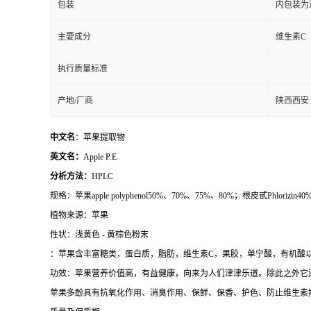
包装
内包装为
主要成分
维生素C
执行质量标准
产地/厂商
陕西西安
中文名
：苹果提取物
英文名：
Apple P.E
分析方法：
HPLC
规格：苹果apple polyphenol50%、70%、75%、80%；根皮甙Phlorizin
植物来源：苹果
性状：浅黄色 - 黄棕色粉末
：苹果含丰富糖类，蛋白质，脂肪，维生素C，果胶，单宁酸，有机酸以
功效：苹果营养价值高，有益健康，向来为人们津津乐道。除此之外它
苹果多酚具有抗氧化作用、消臭作用、保鲜、保香、护色、防止维生素