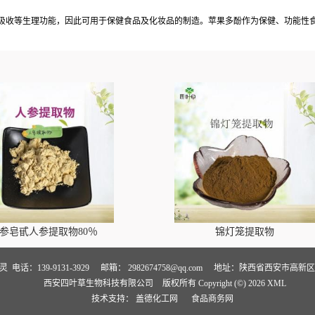
收等生理功能，因此可用于保健食品及化妆品的制造。苹果多酚作为保健、功能性食品添
参皂甙人参提取物80％
锦灯笼提取物
卢灵
电话：139-9131-3929
邮箱：
2982674758@qq.com
地址：陕西省西安市高新区万
西安四叶草生物科技有限公司
版权所有 Copyright (©) 2026
XML
技术支持：
盖德化工网
食品商务网