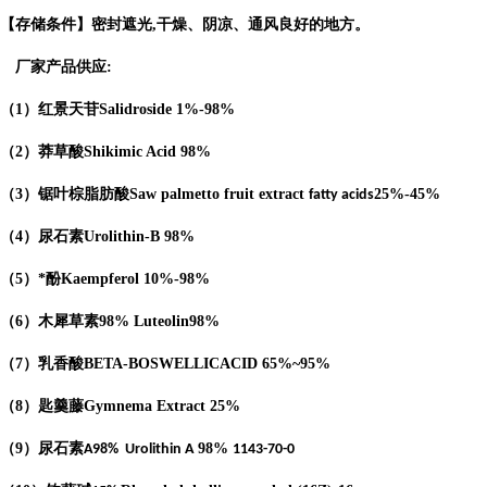
【存储条件】密封遮光
,
干燥、阴凉、通风良好的地方。
厂家产品供应
:
（
1
）红景天苷
Salidroside
1%-98%
（
2
）莽草酸
Shikimic Acid
98%
（
3
）锯叶棕脂肪酸
Saw palmetto fruit extract
25%-45%
fatty acids
（
4
）
尿石素
Urolithin-B
98%
（
5
）*酚
Kaempferol
10%-98%
（
6
）木犀草素
98%
Luteolin
98%
（
7
）乳香酸
BETA-BOSWELLICACID
65%
~95%
（
8
）匙羹藤
Gymnema Extract
25%
（
9
）尿石素
98%
A98%
Urolithin A
1143-70-0