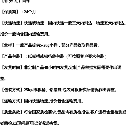
【有
效
期】两年
【保质期】：
24
个月
【快递物流】快递或物流，国内快递一般三天内到达，物流五天内到达。
报价一般均含国内运输费用。
【拿样】一般产品提供
5-20g
小样，部分产品收取样品费。
【产品包装】：纸板桶或铝箔袋包装（可按照客户要求包装
)
【发货时间】非定制产品
48
小时内发货
定制产品根据实际需要作出
调
,
整。
【包装方式】
25kg/
纸板桶、铝箔袋 包装可根据实际情况作出调整。
【运输方式】国内快递物流
,
报价包含运输费用。
【质量条款】符合国家质检要求
,
货品均有质检报告
客户进行含量检测或
,
者菌检
出现问题可以洽谈退换货。
,