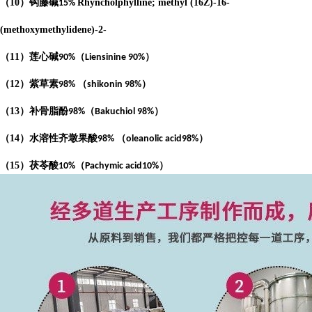
（
10
）钩藤碱
Rhyncholphylline; methyl (16Z)-16-
15%
(methoxymethylidene)-2-
（
11
）莲心碱
（
）
90%
Liensinine 90%
（
12
）紫草素
（
）
98%
shikonin 98%
（
13
）补骨脂酚
（
）
98%
Bakuchiol 98%
（
14
）水溶性齐墩果酸
（
）
98%
oleanolic acid98%
（
15
）茯苓酸
（
）
10%
Pachymic acid10%