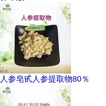
人参皂甙人参提取物80％