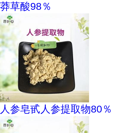
莽草酸98％
人参皂甙人参提取物80％