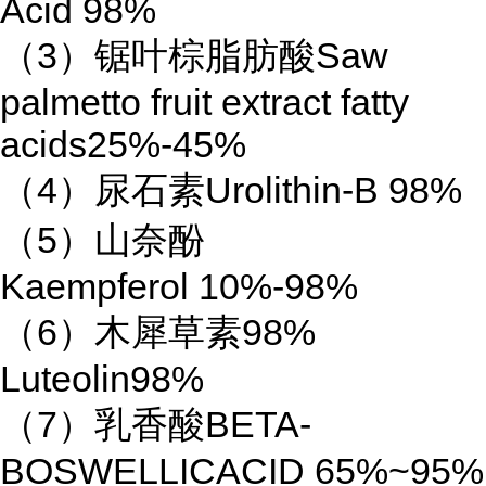
Acid 98%
（3）锯叶棕脂肪酸Saw
palmetto fruit extract fatty
acids25%-45%
（4）尿石素Urolithin-B 98%
（5）山奈酚
Kaempferol 10%-98%
（6）木犀草素98%
Luteolin98%
（7）乳香酸BETA-
BOSWELLICACID 65%~95%