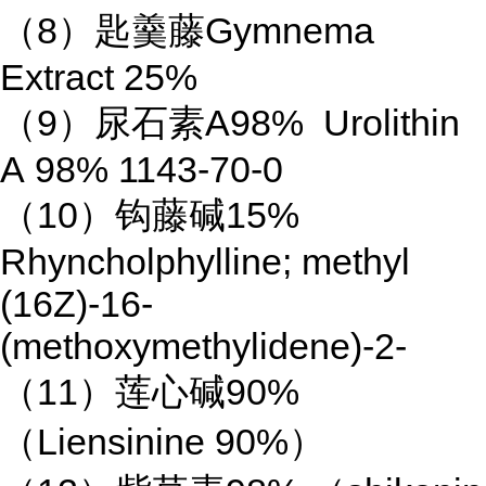
（8）匙羹藤Gymnema
Extract 25%
（9）尿石素A98% Urolithin
A 98% 1143-70-0
（10）钩藤碱15%
Rhyncholphylline; methyl
(16Z)-16-
(methoxymethylidene)-2-
（11）莲心碱90%
（Liensinine 90%）