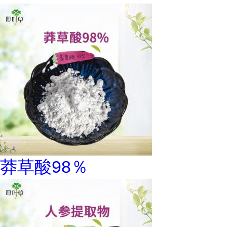
莽草酸98％