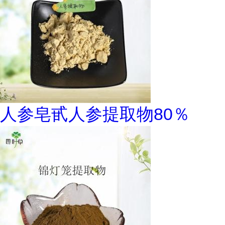
人参皂甙人参提取物80％