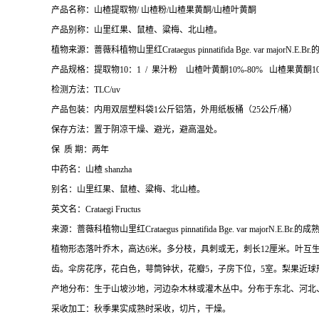
产品名称：山楂提取物/ 山楂粉/山楂果黄酮/山楂叶黄酮
产品别称：山里红果、鼠楂、粱梅、北山楂。
植物来源：蔷薇科植物山里红Crataegus pinnatifida Bge. var majorN.E.
产品规格：提取物10：1 / 果汁粉 山楂叶黄酮10%-80% 山楂果黄酮1
检测方法：TLC/uv
产品包装：内用双层塑料袋1公斤铝箔，外用纸板桶（25公斤/桶）
保存方法：置于阴凉干燥、避光，避高温处。
保 质 期：两年
中药名：山楂 shanzha
别名：山里红果、鼠楂、粱梅、北山楂。
英文名：Crataegi Fructus
来源：蔷薇科植物山里红Crataegus pinnatifida Bge. var majorN.E.Br.
植物形态落叶乔木，高达6米。多分枝，具刺或无，刺长12厘米。叶互
齿。伞房花序，花白色，萼筒钟状，花瓣5，子房下位，5室。梨果近球
产地分布：生于山坡沙地，河边杂木林或灌木丛中。分布于东北、河北
采收加工：秋季果实成熟时采收，切片，干燥。