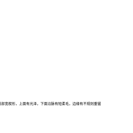
，基部宽楔形，上面有光泽，下面沿脉有短柔毛，边缘有不规则重锯
。