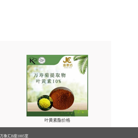
叶黄素酯价格
象汇B座1005室