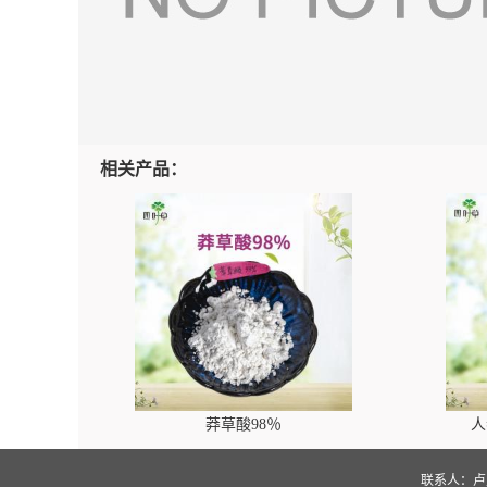
相关产品：
莽草酸98％
人
联系人：