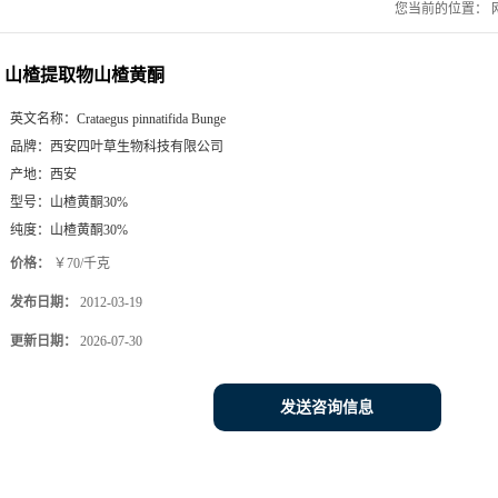
您当前的位置：
山楂提取物山楂黄酮
英文名称：
Crataegus pinnatifida Bunge
品牌：
西安四叶草生物科技有限公司
产地：
西安
型号：
山楂黄酮30%
纯度：
山楂黄酮30%
价格：
￥70/千克
发布日期：
2012-03-19
更新日期：
2026-07-30
发送咨询信息