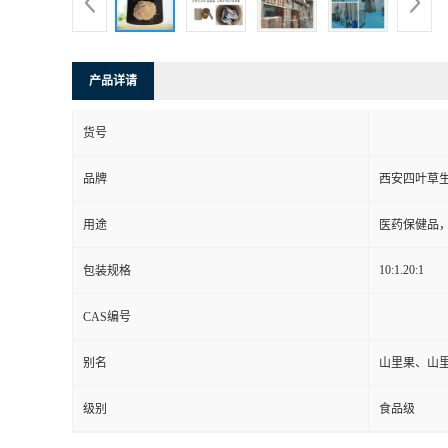
产品详请
货号
品牌
西安四叶草
用途
医药保健品
10:1.20:1
包装规格
CAS编号
别名
山里果、山
级别
食品级