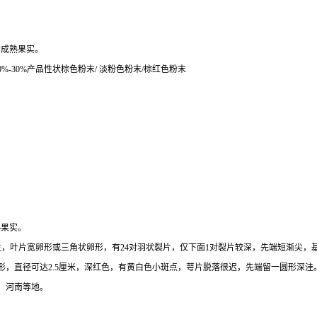
Br.的成熟果实。
0%
-30%产品性状棕色粉末/ 淡粉色粉末/棕红色粉末
的成熟果实。
生，叶片宽卵形或三角状卵形，有24对羽状裂片，仅下面1对裂片较深，先端短渐尖
形，直径可达2.5厘米，深红色，有黄白色小斑点，萼片脱落很迟，先端留一圆形深洼
、河南等地。