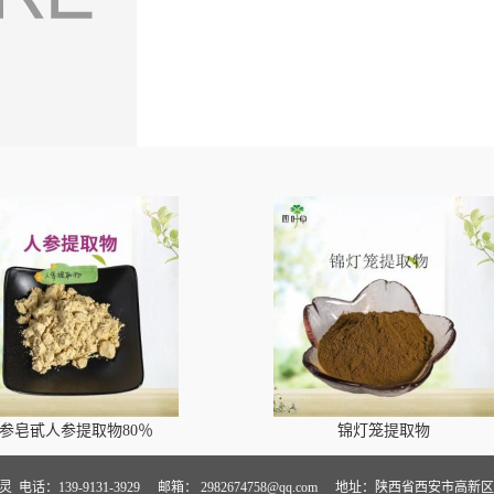
参皂甙人参提取物80％
锦灯笼提取物
卢灵
电话：139-9131-3929
邮箱：
2982674758@qq.com
地址：陕西省西安市高新区万