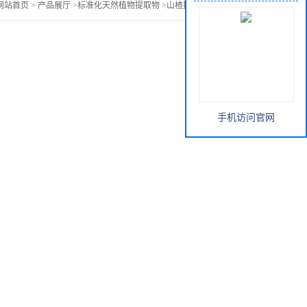
网站首页
>
产品展厅
>
标准化天然植物提取物
>
山楂提取物山楂黄酮
手机访问官网