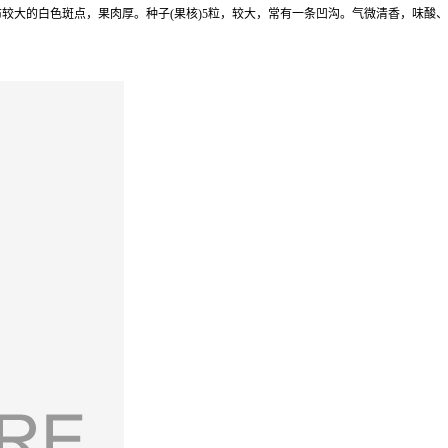
密布较大的白色斑点，果肉厚。种子(果核)5粒，较大，常有一条凹沟。气微清香，味酸