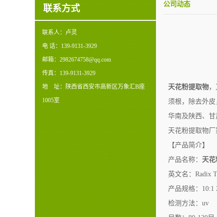
公司动态
联系方式
联系人：
卢灵
电 话：
139-9131-3929
邮箱：
2982674758@qq.com
传真：
139-9131-3929
地 址：
陕西省西安市高新区万象汇B座
天花粉提取物
，
1005室
须根，除去外皮
华南及陕西、甘
天花粉提取物厂
【产品简介】
产品名称：
天花
英文名：Radix Tri
产品规格：10:1
检测方法：uv