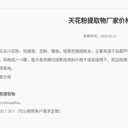
天花粉提取物厂家价
发表时间：2020-03-25
又名川花粉、栝楼根、花粉、楼根。棕黄色精细粉末，主要来源于自葫芦
，纵剖成2～4瓣，粗大者再横切成数段或斜片晒干或直接晒干。双边栝
肃等地。
家价格
粉提取物
chosanthis。
 20:1 50:1（可以按照客户需求定做）