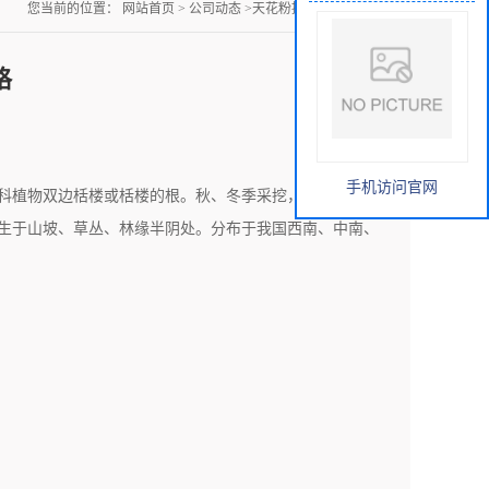
您当前的位置：
网站首页
>
公司动态
>
天花粉提取物厂家价格
格
手机访问官网
科植物双边栝楼或栝楼的根。秋、冬季采挖，洗净，除去
楼生于山坡、草丛、林缘半阴处。分布于我国西南、中南、