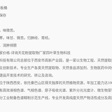
纸板桶
保存
，味微苦。
寒，味甘、微苦。归肺经、胃经。
、消肿排脓
家价格-详询天花粉提取物厂家四叶草生物科技
科技有限公司总部位于西安市高新产业园，是一家以生物工程、天然提取
主创新技术，专业生产各类天然提取物、天然食品添加剂、生物医药中间
健品开发技术的研究、转让及咨询。
位于陕西西安，依托秦巴山区得天独厚的天然植物资源，年加工能力达10
有高效液相色谱、气相色谱、原子吸收光谱、紫外分光光度计、微生物室
分工业制备色谱精制示范生产线，专业开发高纯度天然产物活性成分及高