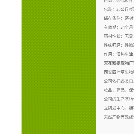
目数：80-120目
包装：25公斤/
储存条件：密封
有效期：24个月
药材性状：无臭
性味归经：性微
作用：清热生津
天花粉提取物
厂
西安四叶草生物
公司依托各类自
妆品、药品、保
公司的生产基地
立研发中心，拥
天然产物有效成