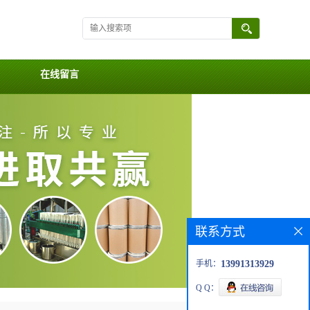
在线留言
联系方式
手机：
13991313929
Q Q：