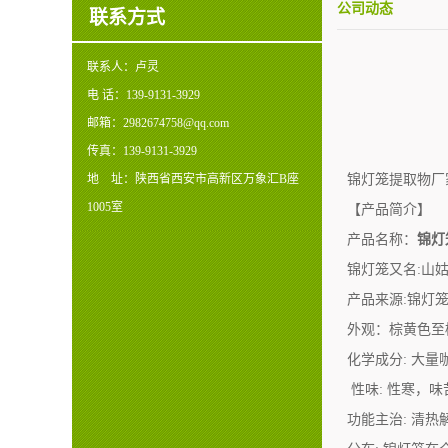
公司动态
联系方式
联系人：
卢灵
电 话：
139-9131-3929
邮箱：
2982674758@qq.com
传真：
139-9131-3929
地 址：
陕西省西安市高新区万象汇B座
锦灯笼提取物厂
1005室
【产品简介】
产品名称：
锦灯
锦灯笼又名:山
产品来源:锦灯
外观：棕黄色至
化学成分: 大量咖啡酸
性味: 性寒，味
功能主治: 清