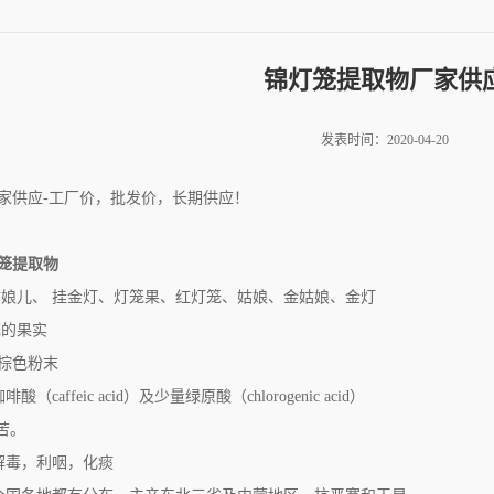
锦灯笼提取物厂家供
发表时间：2020-04-20
家供应-工厂价，批发价，长期供应！
笼提取物
姑娘儿、 挂金灯、灯笼果、红灯笼、姑娘、金姑娘、金灯
笼的果实
棕色粉末
（caffeic acid）及少量绿原酸（chlorogenic acid）
苦。
热解毒，利咽，化痰