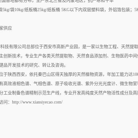
在全国各地都有分布，主产东北三省及内蒙地区，抗严寒和干旱
/袋5kg/袋10kg/纸板桶25kg/纸板桶 5KG以下内双层塑料袋，外铝
家供应
科技有限公司总部位于西安市高新产业园，是一家以生物工程、天然提取
主创新技术，专业生产各类天然提取物、天然食品添加剂、生物医药中间
健品开发技术的研究、转让及咨询。
位于陕西西安，依托秦巴山区得天独厚的天然植物资源，年加工能力达10
有高效液相色谱、气相色谱、原子吸收光谱、紫外分光光度计、微生物室
分工业制备色谱精制示范生产线，专业开发高纯度天然产物活性成分及高
tp://www.xiansiyecao.com/