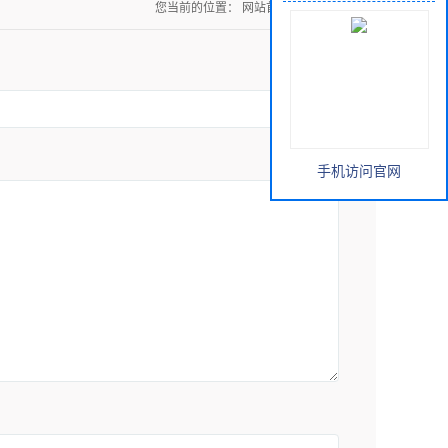
您当前的位置：
网站首页
>
在线留言
手机访问官网