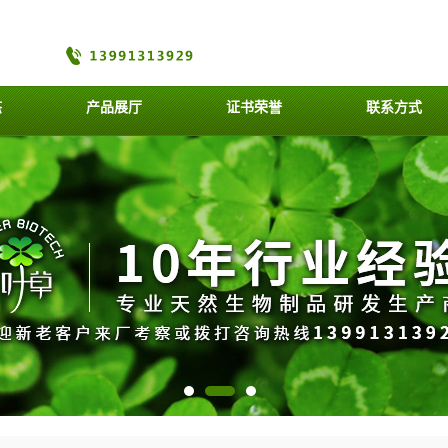
态
产品展厅
证书荣誉
联系方式