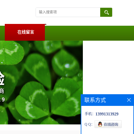
在线留言
联系方式
手机：
13991313929
Q Q：