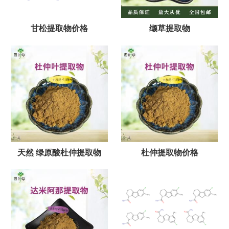
甘松提取物价格
缬草提取物
天然 绿原酸杜仲提取物
杜仲提取物价格