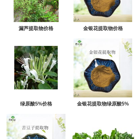
漏芦提取物价格
金银花提取物价格
绿原酸5%价格
金银花提取物绿原酸5%