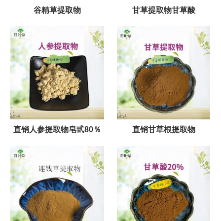
谷精草提取物
甘草提取物甘草酸
直销人参提取物皂甙80％
直销甘草根提取物