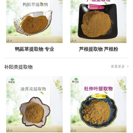
鸭跖草提取物 专业
芦根提取物 芦根粉
补阳类提取物
查看更多 >