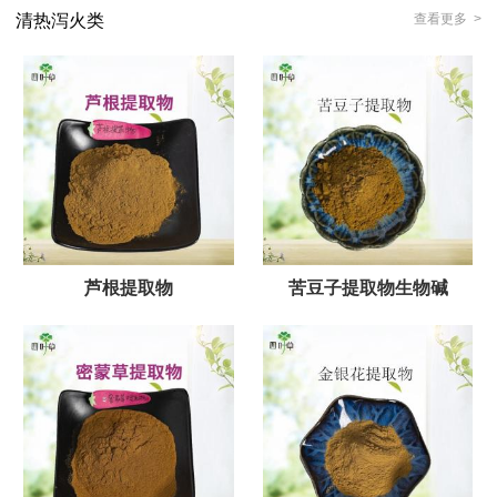
清热泻火类
查看更多 >
芦根提取物
苦豆子提取物生物碱