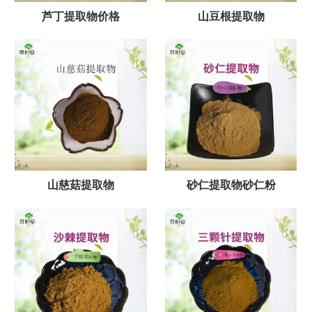
芦丁提取物价格
山豆根提取物
山慈菇提取物
砂仁提取物砂仁粉