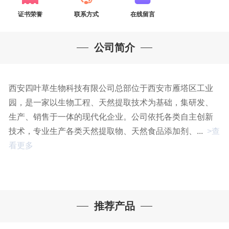
证书荣誉
联系方式
在线留言
公司简介
西安四叶草生物科技有限公司总部位于西安市雁塔区工业
园，是一家以生物工程、天然提取技术为基础，集研发、
生产、销售于一体的现代化企业。公司依托各类自主创新
技术，专业生产各类天然提取物、天然食品添加剂、...
>查
看更多
推荐产品