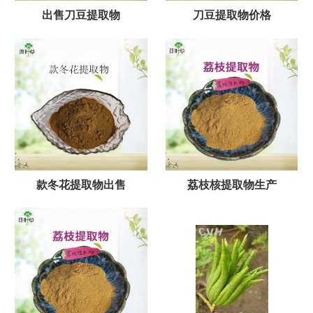
出售刀豆提取物
刀豆提取物价格
款冬花提取物出售
荔枝核提取物生产