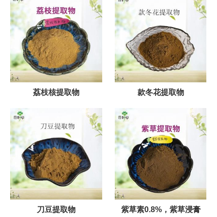
荔枝核提取物
款冬花提取物
刀豆提取物
紫草素0.8%，紫草浸膏