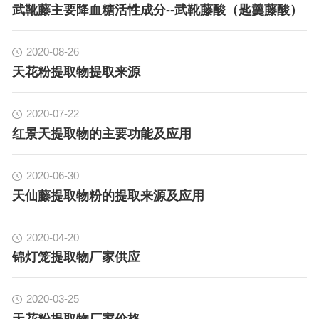
武靴藤主要降血糖活性成分--武靴藤酸（匙羹藤酸）
2020-08-26
天花粉提取物提取来源
2020-07-22
红景天提取物的主要功能及应用
2020-06-30
天仙藤提取物粉的提取来源及应用
2020-04-20
锦灯笼提取物厂家供应
2020-03-25