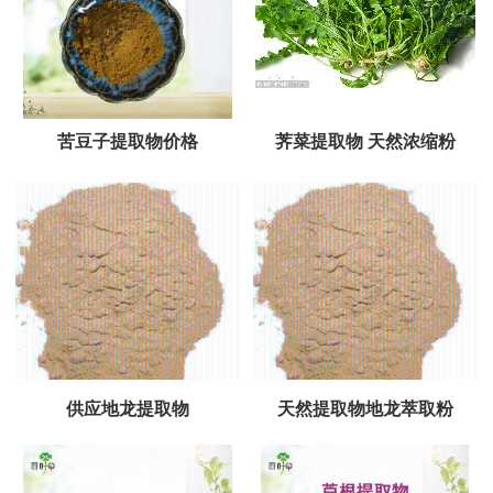
苦豆子提取物价格
荠菜提取物 天然浓缩粉
供应地龙提取物
天然提取物地龙萃取粉