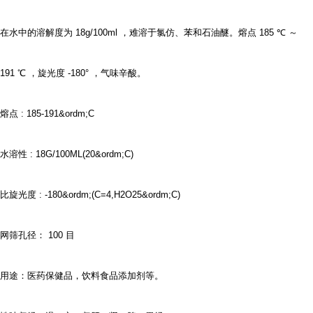
在水中的溶解度为
18g/100ml
，难溶于氯仿、苯和石油醚。熔点
185
℃
～
191
℃
，旋光度
-180°
，气味辛酸。
熔点
: 185-191&ordm;C
水溶性
: 18G/100ML(20&ordm;C)
比旋光度
: -180&ordm;(C=4,H2O25&ordm;C)
网筛孔径：
100
目
用途：医药保健品，饮料食品添加剂等。