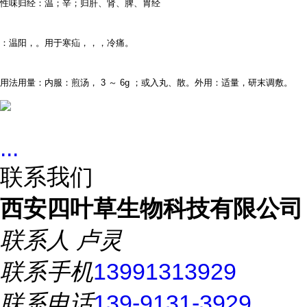
性味归经：温；辛；归肝、肾、脾、胃经
：温阳，。用于寒疝，，，冷痛。
用法用量：内服：煎汤，
3
～
6g
；或入丸、散。外用：适量，研末调敷。
...
联系我们
西安四叶草生物科技有限公司
联系人
卢灵
联系手机
13991313929
联系电话
139-9131-3929