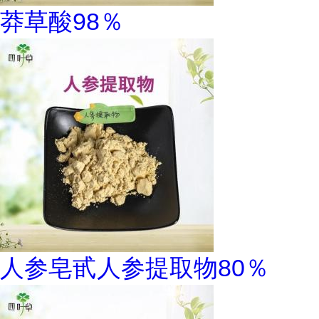
莽草酸98％
人参皂甙人参提取物80％