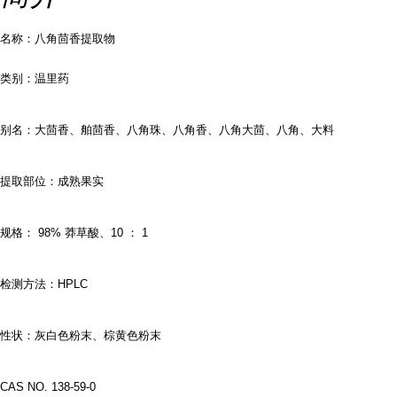
名称：八角茴香提取物
类别：温里药
别名：大茴香、舶茴香、八角珠、八角香、八角大茴、八角、大料
提取部位：成熟果实
规格：
98%
莽草酸、
10
：
1
检测方法：HPLC
性状：灰白色粉末、棕黄色粉末
CAS NO. 138-59-0