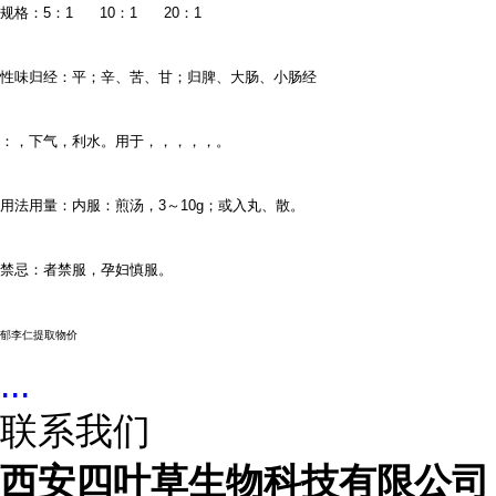
规格：
5
：
1 10
：
1 20
：
1
性味归经：平；辛、苦、甘；归脾、大肠、小肠经
：，下气，利水。用于，，，，，。
用法用量：内服：煎汤，
3
～
10g
；或入丸、散。
禁忌：者禁服，孕妇慎服。
郁李仁提取物价
...
联系我们
西安四叶草生物科技有限公司