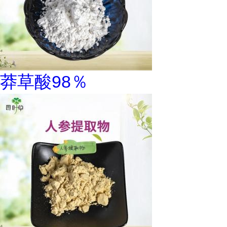
莽草酸98％