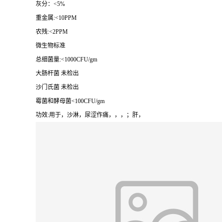
灰分：<5%
重金属:<10PPM
农残:<2PPM
微生物标准
总细菌量:<1000CFU/gm
大肠杆菌 未检出
沙门氏菌 未检出
霉菌和酵母菌<100CFU/gm
功效:用于，沙淋，尿涩作痛，，，；肝，