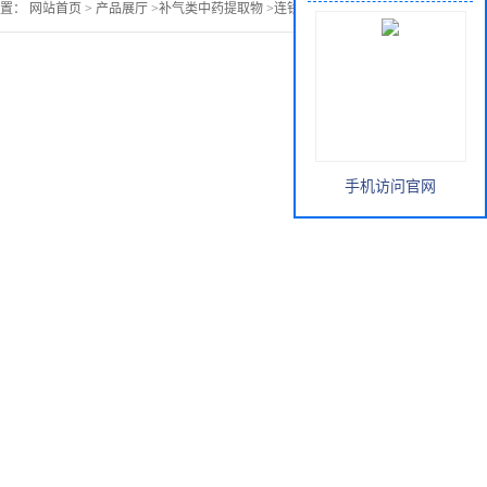
位置：
网站首页
>
产品展厅
>
补气类中药提取物
>
连钱草提取物 供应
手机访问官网