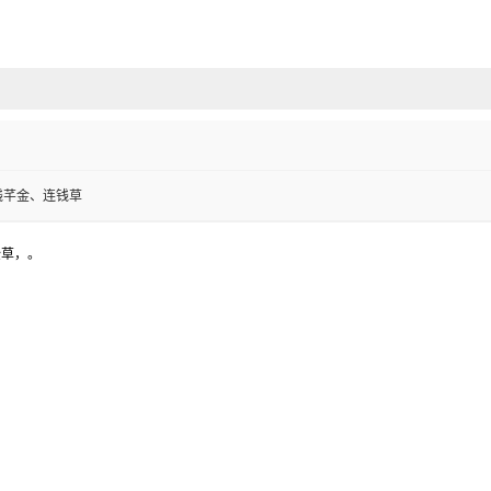
钱芊金、连钱草
燥全草，。