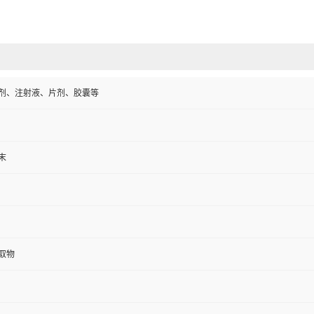
剂、注射液、片剂、胶囊等
末
取物