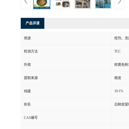
产品详请
用途
栓剂、洗
TLC
检测方法
外观
棕黄色粉
提取来源
根皮
10:1%
纯度
别名
白鲜皮提
CAS编号