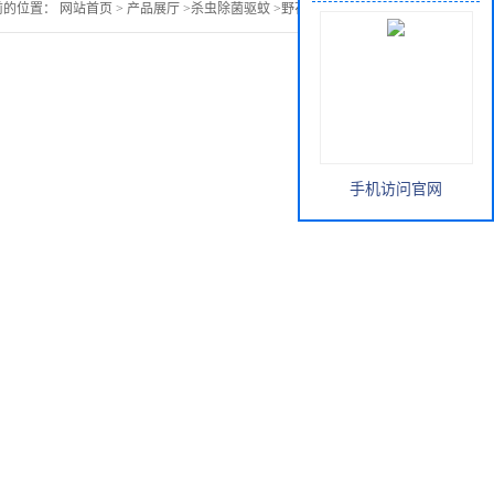
前的位置：
网站首页
>
产品展厅
>
杀虫除菌驱蚊
>
野花椒根皮提取物
手机访问官网