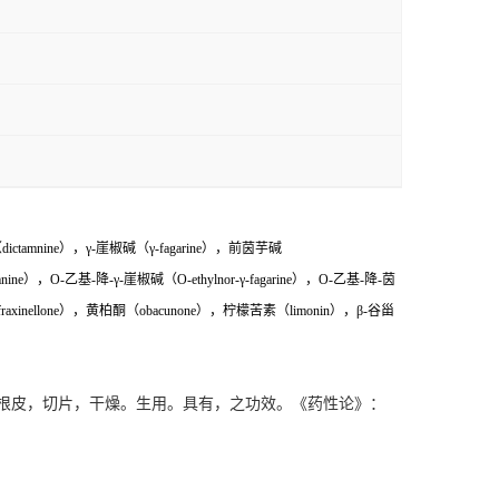
ctamnine），γ-崖椒碱（γ-fagarine），前茵芋碱
nine），O-乙基-降-γ-崖椒碱（O-ethylnor-γ-fagarine），O-乙基-降-茵
raxinellone），黄柏酮（obacunone），柠檬苦素（limonin），β-谷甾
根皮，切片，干燥。生用。具有，之功效。《药性论》：