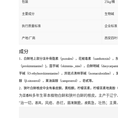
包装
25kg/桶
主要成分
生物碱
执行质量标准
企业标准
产地/厂商
西安四叶
成分
1．白鲜地上部分含补骨脂素（psoralen），花椒毒素（xanthotoxin），东莨菪素
（preskimmianine）]，茵芋碱（skimmia-_nine），白鲜明碱（dasycarpam
芋碱（O-ethylnorskimmianine），异斑点沸林草碱（isomaculosidin
醇（β-sitosterol），莱油甾醇（campesterol），皂甙等。
2．狭叶白鲜根皮中含有秦皮酮，黄柏酮，柠檬苦素，柠檬苦素地奥酚（limonindi
为
多年生草本植物白鲜和狭叶白鲜的根皮。主产于辽宁
芸香科
“治一切，
，风疮、赤烂，眉
脆，
急，壮热；主黄
恶风
发脱
皮肌