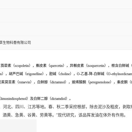
草生物科憃有限公司
（scopoletin），槲皮素（quercetin），异槲皮素（isoquercetin），根含白鲜碱（di
in），胡芦巴碱（trigonelline），胆碱（choline），O-乙基-降-白鲜碱（O-ethylnordictam
e），吴茱萸苦素（rutaevin），白鲜醇（dictamnol），娠烯酸酮（peregnenolone），秦皮酮（f
osphenol）及白鲜二醇（dictamdiol）。
、河北、四川、江苏等地。春、秋二季采挖根部，除去泥沙及粗皮，剥取
、酒黄、急黄、谷黄、劳黄等。”现代研究，该品挥发油在体外有作用。