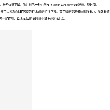
能使体温下降。狗注射另一种白鲜皮D. Albus var.Caucasicus浸膏，能时间。
，并可因累及心肌而引起哺乳动物进行性下降。茵芋碱能提高横纹肌的张力，加强脊髓
用，12.5mg/kg能使P388小鼠生命延长31%。