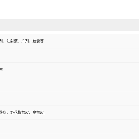
剂、注射液、片剂、胶囊等
末
藓皮、野花椒根皮、臭根皮。