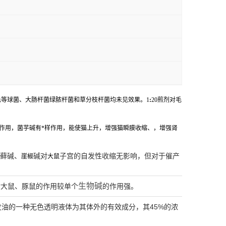
等球菌、大肠杆菌绿脓杆菌和草分枝杆菌均未见效果。1
:
20煎剂对毛
作用，菌芋碱有*样作用，能使猫上升，增强猫瞬膜收缩、，增强肾
藓碱、
碱对
子宫的自发性收缩无影响，但对于催产
崖椒
大鼠
生物碱
对大鼠、豚鼠的作用较单个
的作用强。
油的一种无色透明液体为其体外的有效成分，其45%的浓