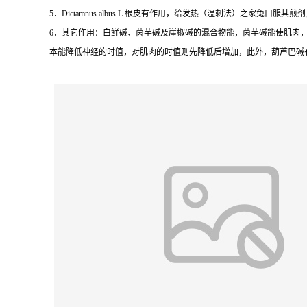
5．Dictamnus albus L.根皮有作用，给发热（温刺法）之家兔口服其煎剂，
6．其它作用：白鲜碱、茵芋碱及崖椒碱的混合物能，茵芋碱能使肌肉
本能降低神经的时值，对肌肉的时值则先降低后增加，此外，葫芦巴碱有一定作