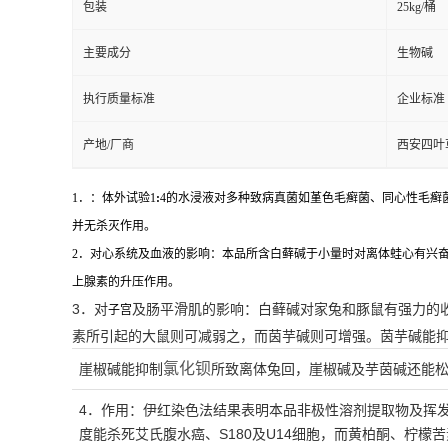
包装
25kg/桶
主要成分
生物碱
执行质量标准
企业标准
产地/厂商
西安四叶
1．：体外试验1
:
4的水浸液对多种致病真菌如堇色毛癣菌、同心性毛癣
并无杀灭作用。
2．对心系统及血液的影响：本品所含白藓碱于小量时对离体蛙心有兴
上腺素的升压作用。
3．对
及肠平滑肌的影响：白藓碱对家兔和豚鼠有强力的
子宫
素所引起的大鼠则可减弱之，而茵芋碱则可增强。茵芋碱能
氯化钡
崖椒碱能抑制
所致离体兔回，崖椒碱及芋茵碱还能
4．
作用：伊红染色法结果表明本品
非极性溶剂
提取物及挥
度能杀死艾氏腹水癌、S180及U14细胞，而黄柏酮、柠檬苦