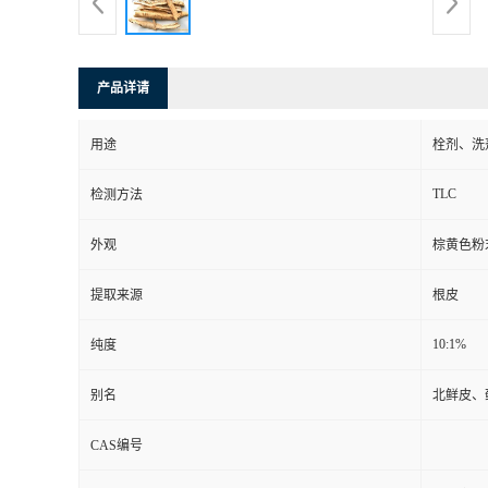
产品详请
用途
栓剂、洗
TLC
检测方法
外观
棕黄色粉
提取来源
根皮
10:1%
纯度
别名
北鲜皮、
CAS编号