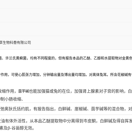
草生物科憃有限公司
菌、许兰氏黄癣菌，均有不同程度的，但有报告本品的乙醚、乙醇和水提取物对金黄色
奋作用，可使心肌张力增加，分钟输出量及博出量均增加。对离体兔耳。所含花椒碱有
收缩作用，
也能加强猫或兔的在位，加强肾上腺素对子宫的影响，白
茵芋碱
抑制小肠收缩、
松弛奥狄氏括约肌，有报告指出，白鲜碱、崖椒碱、茵芋碱等的混合物，
发油有体外
活性
，从本品乙醚提取物中分离得到岑皮酮，白鲜碱及得自挥发
素及β-谷甾醇无效。