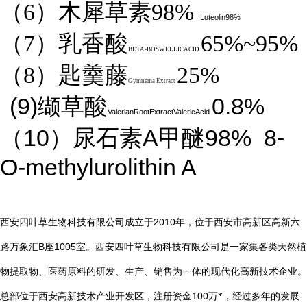
（6）木犀草素98%
Luteolin98%
（7）乳香酸
65%~95%
BETA-BOSWELLICACID
（8）匙羹藤
25%
Gymnema Extract
(9)
0.8%
缬草酸
ValerianRootExtractValericAcid
10
A
98%
8-
（
）尿石素
甲醚
O-methylurolithin A
2010
西安四叶草生物科技有限公司成立于
年，位于西安市高新区高新六
B
1005
路万象汇
座
室。西安四叶草生物科技有限公司是一家集各类天然植
物提取物、医药原料的研发、生产、销售为一体的现代化高新技术企业。
总部位于西安高新技术产业开发区，注册资金
100
万*，经过多年的发展