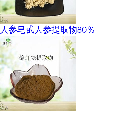
人参皂甙人参提取物80％