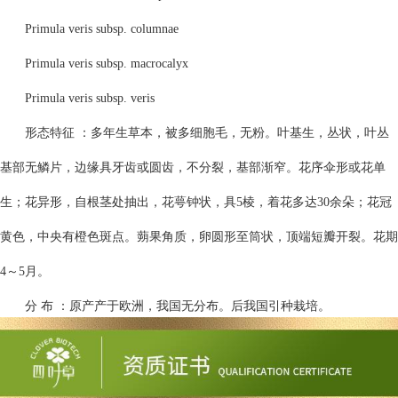
Primula veris subsp. columnae
Primula veris subsp. macrocalyx
Primula veris subsp. veris
形态特征 ：多年生草本，被多细胞毛，无粉。叶基生，丛状，叶丛
基部无鳞片，边缘具牙齿或圆齿，不分裂，基部渐窄。花序伞形或花单
生；花异形，自根茎处抽出，花萼钟状，具5棱，着花多达30余朵；花冠
黄色，中央有橙色斑点。蒴果角质，卵圆形至筒状，顶端短瓣开裂。花期
4～5月。
分 布 ：原产产于欧洲，我国无分布。后我国引种栽培。