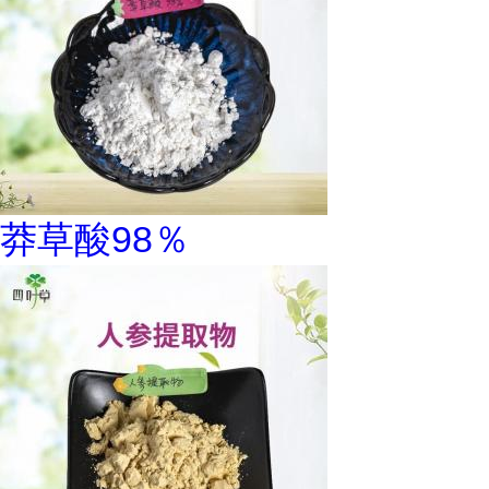
莽草酸98％