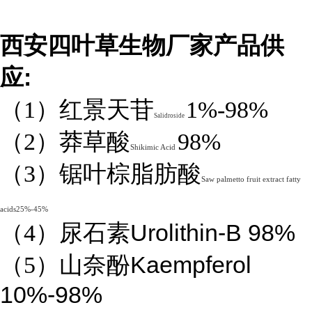
西安四叶草生物厂家产品供
:
应
（1）红景天苷
1%-98%
Salidroside
（2）莽草酸
98%
Shikimic Acid
（3）锯叶棕脂肪酸
Saw palmetto fruit extract fatty
acids25%-45%
Urolithin-B 98%
（4）
尿石素
Kaempferol
（5）山奈酚
10%-98%