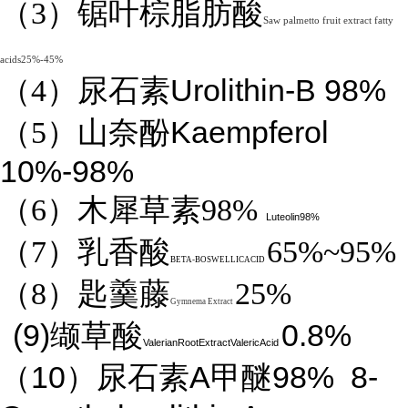
（3）锯叶棕脂肪酸
Saw palmetto fruit extract fatty
acids25%-45%
Urolithin-B 98%
（4）
尿石素
Kaempferol
（5）山奈酚
10%-98%
（6）木犀草素98%
Luteolin98%
（7）乳香酸
65%~95%
BETA-BOSWELLICACID
（8）匙羹藤
25%
Gymnema Extract
(9)
0.8%
缬草酸
ValerianRootExtractValericAcid
10
A
98%
8-
（
）尿石素
甲醚