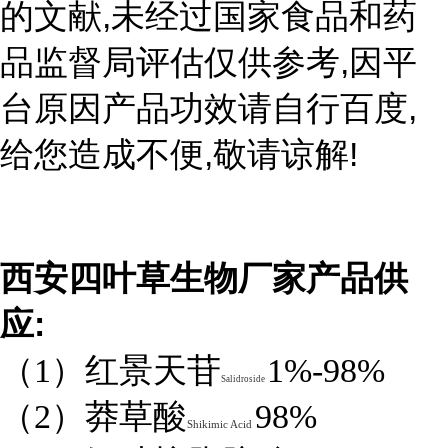
,
的文献
未经过国家食品和药
,
品监督局评估仅供参考
因平
,
台原因产品功效请自行百度
,
!
给您造成不便
敬请谅解
西安四叶草生物厂家产品供
:
应
（1）红景天苷
1%-98%
Salidroside
（2）莽草酸
98%
Shikimic Acid