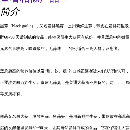
简介
黑蒜（
black garlic），又名
发酵黑蒜
，是用新鲜生蒜，带皮在发酵箱里发
酵
60~90 天后制成的食品，能够保留生大蒜原有成份，并且黑蒜中的微量
元素含量较高，味道酸甜，无蒜味，，特别适合三高人群，及患者。
黑蒜超高的营养价值以及
“甜、软、糯”的口感正逐渐被人们认识和认可，
正逐步走向百姓生活。食后无蒜臭，是普通大蒜所不具备的。对
、
、
、
癌
等疾病亦有。
黑蒜又名黑
大蒜
、发酵黑蒜、
黑蒜头
，是用新鲜的生蒜，带皮放在高温高
湿的发酵箱里
发酵
60~90 天，让其自然发酵制成的食品，它在保留生大蒜