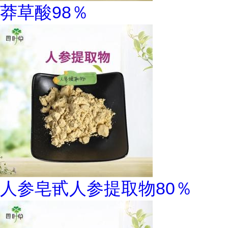
莽草酸98％
人参皂甙人参提取物80％