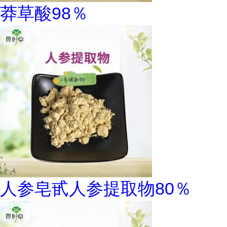
莽草酸98％
人参皂甙人参提取物80％