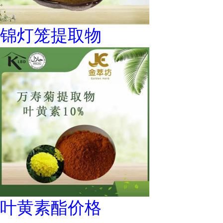
锦灯笼提取物
叶黄素酯价格