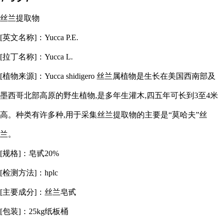
丝兰提取物
[英文名称]：Yucca P.E.
[拉丁名称]：Yucca L.
[植物来源]：Yucca shidigero 丝兰属植物是生长在美国西南部及
墨西哥北部高原的野生植物,是多年生灌木,四五年可长到3至4米
高。种类有许多种,用于采集丝兰提取物的主要是“莫哈夫”丝
兰。
[
规格
]：
皂甙
20%
[
检测方法
]：
hplc
[
主要成分
]：
丝兰皂甙
[
包装
]：
25kg纸板桶