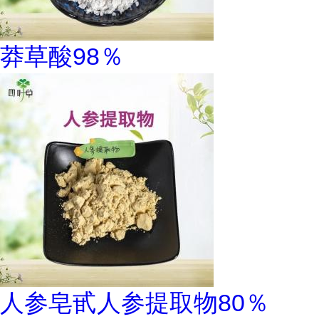
莽草酸98％
人参皂甙人参提取物80％