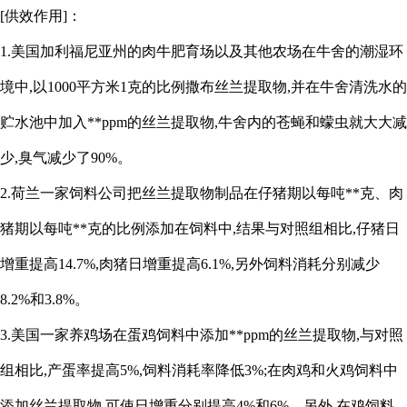
[供效作用]：
1.美国加利福尼亚州的肉牛肥育场以及其他农场在牛舍的潮湿环
境中,以1000平方米1克的比例撒布丝兰提取物,并在牛舍清洗水的
贮水池中加入**ppm的丝兰提取物,牛舍内的苍蝇和蠓虫就大大减
少,臭气减少了90%。
2.荷兰一家饲料公司把丝兰提取物制品在仔猪期以每吨**克、肉
猪期以每吨**克的比例添加在饲料中,结果与对照组相比,仔猪日
增重提高14.7%,肉猪日增重提高6.1%,另外饲料消耗分别减少
8.2%和3.8%。
3.美国一家养鸡场在蛋鸡饲料中添加**ppm的丝兰提取物,与对照
组相比,产蛋率提高5%,饲料消耗率降低3%;在肉鸡和火鸡饲料中
添加丝兰提取物,可使日增重分别提高4%和6%。另外,在鸡饲料