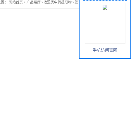
位置：
网站首页
>
产品展厅
>
收涩类中药提取物
>
莲子心提取物价格
手机访问官网