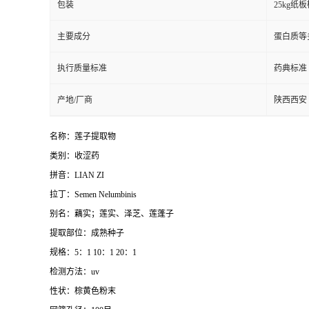
包装
25kg
主要成分
蛋白质等
执行质量标准
药典标准
产地/厂商
陕西西安
名称：莲子提取物
类别：收涩药
拼音：LIAN ZI
拉丁：
Semen Nelumbinis
别名：藕实；莲实、泽芝、莲蓬子
提取部位：成熟种子
规格：5：1 10：1 20：1
检测方法：uv
性状：棕黄色粉末