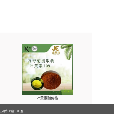
叶黄素酯价格
象汇B座1005室