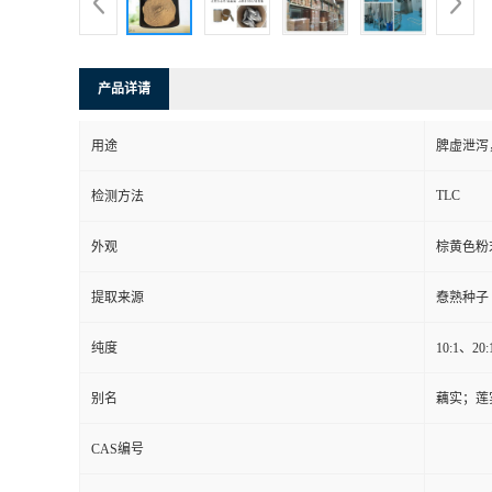
产品详请
用途
脾虚泄泻
TLC
检测方法
外观
棕黄色粉
提取来源
憃熟种子
纯度
10:1、20
别名
藕实；莲
CAS编号