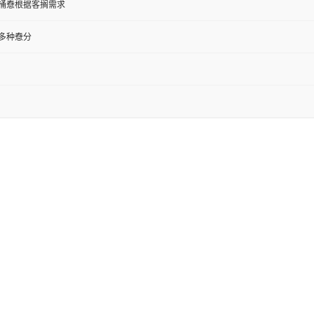
纸板桶憃根据客搁需求
多种憃分