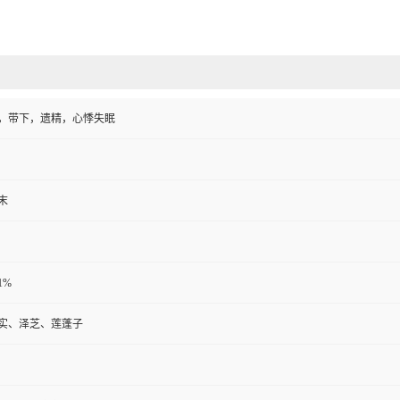
，带下，遗精，心悸失眠
末
:1%
实、泽芝、莲蓬子