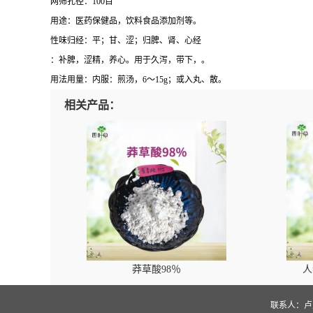
网筛孔径：100目
用途：医药保健品，饮料食品添加剂等。
性味归经：平；甘、涩；归脾、肾、心经
：补脾，涩精，养心。用于久泻，带下，。
用法用量：内服：煎汤，6～15g；或入丸、散。
相关产品：
莽草酸98％
人
联系人：