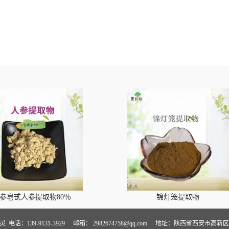
参皂甙人参提取物80％
锦灯笼提取物
卢灵
电话：139-9131-3929
邮箱：
2982674758@qq.com
地址：陕西省西安市高新区万