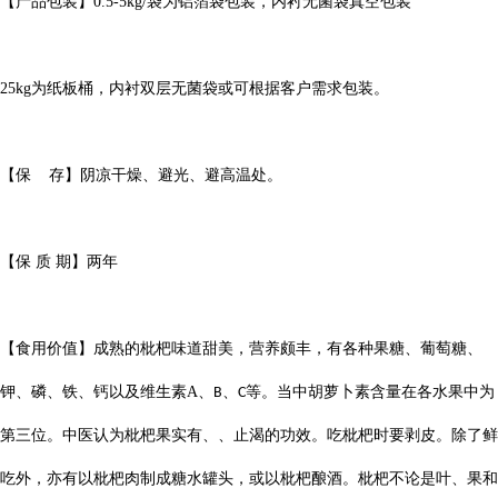
【产品包装】
0.5-5kg/
袋为铝箔袋包装，内衬无菌袋真空包装
25kg
为纸板桶，内衬双层无菌袋或可根据客户需求包装。
【保
存】阴凉干燥、避光、避高温处。
【保
质
期】两年
【
食用价值
】成熟的枇杷味道甜美，营养颇丰，有各种果糖、葡萄糖、
钾、磷、铁、钙以及维生素
A
、
、
等。当中胡萝卜素含量在各水果中为
B
C
第三位。中医认为枇杷果实有、、止渴的功效。吃枇杷时要剥皮。除了鲜
吃外，亦有以枇杷肉制成糖水罐头，或以枇杷酿酒。枇杷不论是叶、果和