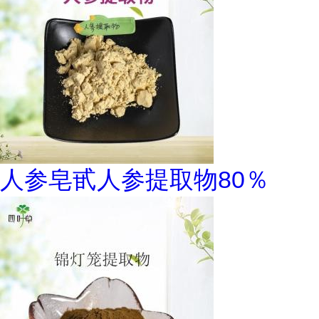
人参皂甙人参提取物80％