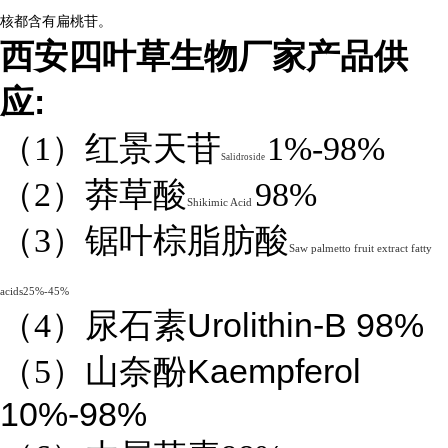
核都含有扁桃苷。
西安四叶草生物厂家产品供
:
应
（1）红景天苷
1%-98%
Salidroside
（2）莽草酸
98%
Shikimic Acid
（3）锯叶棕脂肪酸
Saw palmetto fruit extract fatty
acids25%-45%
Urolithin-B 98%
（4）
尿石素
Kaempferol
（5）山奈酚
10%-98%