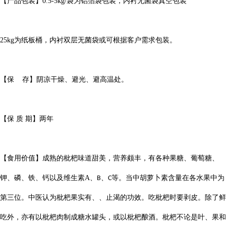
【产品包装】
0.5-5kg/
袋为铝箔袋包装，内衬无菌袋真空包装
25kg
为纸板桶，内衬双层无菌袋或可根据客户需求包装。
【保
存】阴凉干燥、避光、避高温处。
【保
质
期】两年
【
食用价值
】成熟的枇杷味道甜美，营养颇丰，有各种果糖、葡萄糖、
钾、磷、铁、钙以及维生素
A
、
、
等。当中胡萝卜素含量在各水果中为
B
C
第三位。中医认为枇杷果实有、、止渴的功效。吃枇杷时要剥皮。除了鲜
吃外，亦有以枇杷肉制成糖水罐头，或以枇杷酿酒。枇杷不论是叶、果和