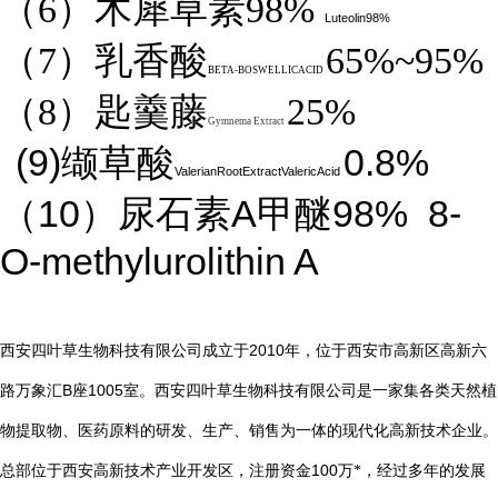
（6）木犀草素98%
Luteolin98%
（7）乳香酸
65%~95%
BETA-BOSWELLICACID
（8）匙羹藤
25%
Gymnema Extract
(9)
0.8%
缬草酸
ValerianRootExtractValericAcid
10
A
98%
8-
（
）尿石素
甲醚
O-methylurolithin A
2010
西安四叶草生物科技有限公司成立于
年，位于西安市高新区高新六
B
1005
路万象汇
座
室。西安四叶草生物科技有限公司是一家集各类天然植
物提取物、医药原料的研发、生产、销售为一体的现代化高新技术企业。
总部位于西安高新技术产业开发区，注册资金
100
万*，经过多年的发展