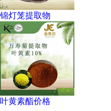
锦灯笼提取物
叶黄素酯价格