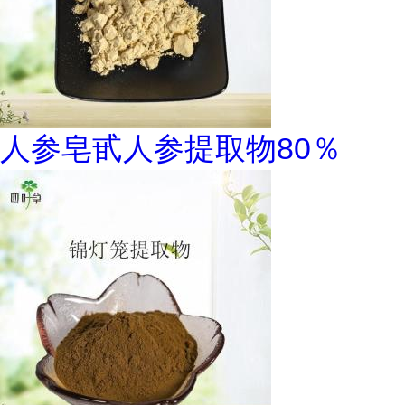
人参皂甙人参提取物80％