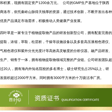
1200
GMP
和积累，现拥有固定资产
余万元。
公司的
生产基地位于陕西
商洛市，依托秦岭山脉得天独厚的资源，通过技术创新，不断开发出各种
优质产品满足市场需求，积极推动人类健康产业发展。
四叶草是一家专注于植物提取物产品的研发创新型公司，拥有配套完善的
提取，浓缩，萃取，柱层析，干燥等设施设备以及多套高压液相色谱仪、
气相色谱仪和紫外分光光度计等高效高灵敏度的分析仪器。融产品研发、
生产、销售于一体，拥有植物提取物领域完整的产业链。公司研发团队超
20
25%
过
人，拥有海内外知名院校的多名博士，硕士研究生占
以上，研
2000
3000
发面积超过
平方米。同时拥有
平方米的十万级洁净厂房。