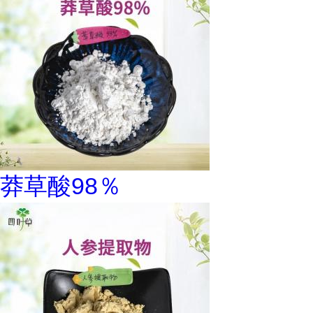
莽草酸98％