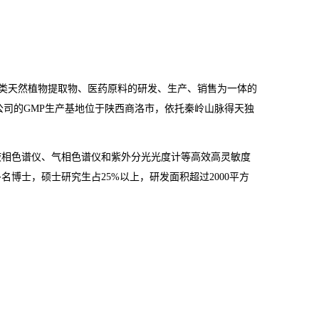
类天然植物提取物、医药原料的研发、生产、销售为一体的
公司的
GMP
生产基地位于陕西商洛市，依托秦岭山脉得天独
液相色谱仪、气相色谱仪和紫外分光光度计等高效高灵敏度
多名博士，硕士研究生占
25%
以上，研发面积超过
2000
平方