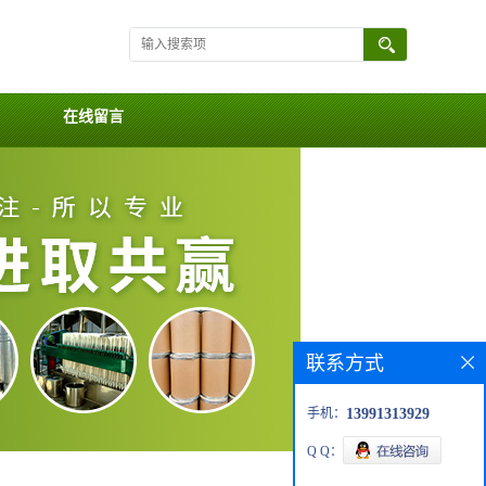
在线留言
联系方式
手机：
13991313929
Q Q：