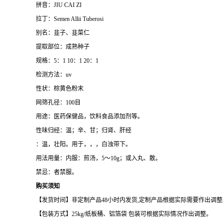
拼音：JIU CAI ZI
拉丁：
Semen Allii Tuberosi
别名：韭子、韭菜仁
提取部位：成熟种子
规格：5：1 10：1 20：1
检测方法：uv
性状：棕黄色粉末
网筛孔径：100目
用途：医药保健品，饮料食品添加剂等。
性味归经：温；辛、甘；归肾、肝经
：温，壮阳。用于，，，白浊带下。
用法用量：内服：煎汤，5～10g；或入丸、散。
禁忌：者禁服。
购买须知
【发货时间】非定制产品
48
小时内发货
,
定制产品根据实际需要作出调整
【包装方式】
25kg/
纸板桶、铝箔袋
包装可根据实际情况作出调整。