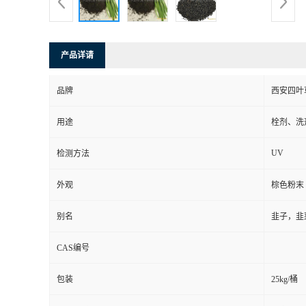
产品详请
品牌
西安四叶
用途
栓剂、洗
UV
检测方法
外观
棕色粉末
别名
韭子，韭
CAS编号
包装
25kg/桶