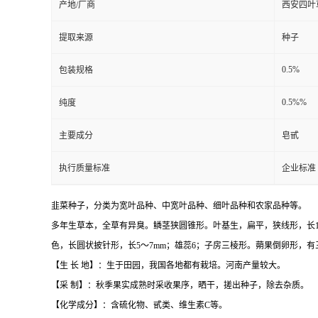
产地/厂商
西安四叶
提取来源
种子
0.5%
包装规格
0.5%%
纯度
主要成分
皂甙
执行质量标准
企业标准
韭菜种子，分类为宽叶品种、中宽叶品种、细叶品种和农家品种等。
多年生草本，全草有异臭。鳞茎狭圆锥形。叶基生，扁平，狭线形，长15～7
色，长圆状披针形，长5～7mm；雄蕊6；子房三棱形。蒴果倒卵形，有三
【生 长 地】：生于田园，我国各地都有栽培。河南产量较大。
【采 制】：秋季果实成熟时采收果序，晒干，搓出种子，除去杂质。
【化学成分】：含硫化物、甙类、维生素C等。