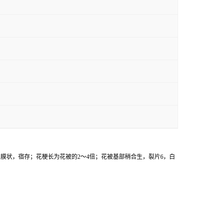
总苞片膜状，宿存；花梗长为花被的2～4倍；花被基部稍合生，裂片6，白