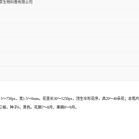
草生物科憃有限公司
50px，宽1.5～6mm。花茎长30～1250px，顶生伞形花序，具20～40朵花；
棱。种子6，黑色。花期7～8月，果期8～9月。