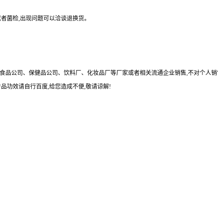
或者菌检
,
出现问题可以洽谈退换货。
食品公司、保健品公司、饮料厂、化妆品厂等厂家或者相关流通企业销售
,
不对个人销
产品功效请自行百度
,
给您造成不便
,
敬请谅解
!