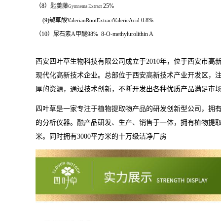
（8）匙羹藤
25%
Gymnema Extract
(9)
缬草酸
0.8%
ValerianRootExtractValericAcid
（
10
）尿石素
A
甲醚
98%
8-O-methylurolithin A
西安四叶草生物科技有限公司成立于
2010
年，位于西安市高
现代化高新技术企业。
总部位于西安高新技术产业开发区，
厚的资源，通过技术创新，不断开发出各种优质产品满足市
四叶草是一家专注于植物提取物产品的研发创新型公司，拥
的分析仪器。融产品研发、生产、销售于一体，拥有植物提
米。同时拥有
3000
平方米的十万级洁净厂房