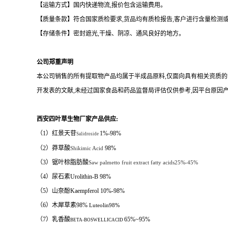
【运输方式】国内快递物流
,
报价包含运输费用。
【质量条款】符合国家质检要求
,
货品均有质检报告
,
客户进行含量检测
【存储条件】密封遮光
,
干燥、阴凉、通风良好的地方。
公司郑重声明
本公司销售的所有提取物产品均属于半成品原料
,
仅面向具有相关资质的
开发表的文献
,
未经过国家食品和药品监督局评估仅供参考
,
因平台原因
西安四叶草生物厂家产品供应
:
（1）红景天苷
1%-98%
Salidroside
（2）莽草酸
98%
Shikimic Acid
（3）锯叶棕脂肪酸
Saw palmetto fruit extract fatty acids25%-45%
（4）
尿石素
Urolithin-B 98%
（5）山奈酚
Kaempferol 10%-98%
（6）木犀草素98%
Luteolin98%
（7）乳香酸
65%~95%
BETA-BOSWELLICACID