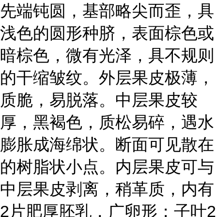
先端钝圆，基部略尖而歪，具
浅色的圆形种脐，表面棕色或
暗棕色，微有光泽，具不规则
的干缩皱纹。外层果皮极薄，
质脆，易脱落。中层果皮较
厚，黑褐色，质松易碎，遇水
膨胀成海绵状。断面可见散在
的树脂状小点。内层果皮可与
中层果皮剥离，稍革质，内有
2片肥厚胚乳，广卵形；子叶2