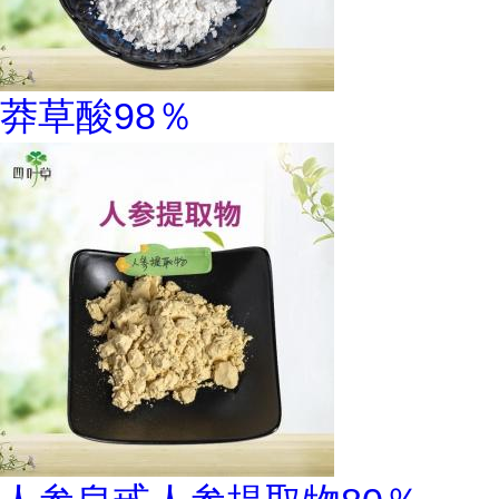
莽草酸98％