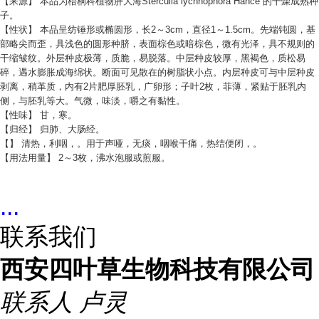
【来源】 本品为梧桐科植物胖大海Sterculia lychnophora Hance 的干燥成熟种
子。
【性状】 本品呈纺锤形或椭圆形，长2～3cm，直径1～1.5cm。先端钝圆，基
部略尖而歪，具浅色的圆形种脐，表面棕色或暗棕色，微有光泽，具不规则的
干缩皱纹。外层种皮极薄，质脆，易脱落。中层种皮较厚，黑褐色，质松易
碎，遇水膨胀成海绵状。断面可见散在的树脂状小点。内层种皮可与中层种皮
剥离，稍革质，内有2片肥厚胚乳，广卵形；子叶2枚，菲薄，紧贴于胚乳内
侧，与胚乳等大。气微，味淡，嚼之有黏性。
【性味】 甘，寒。
【归经】 归肺、大肠经。
【】 清热，利咽，。用于声哑，无痰，咽喉干痛，热结便闭，。
【用法用量】 2～3枚，沸水泡服或煎服。
...
联系我们
西安四叶草生物科技有限公司
联系人
卢灵