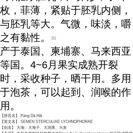
枚，菲薄，紧贴于胚乳内侧，
与胚乳等大。气微，味淡，嚼
之有黏性。
[1]
产于泰国、柬埔寨、马来西亚
等国。4~6月果实成熟开裂
时，采收种子，晒干用。多用
于泡茶，可以起到、润喉的作
用。
【拼音名】 Pànɡ Dà Hǎi
【英文名】 SEMEN STERCULIAE LYCHNOPHORAE
【别名】 大海、大海子、大洞果、大发