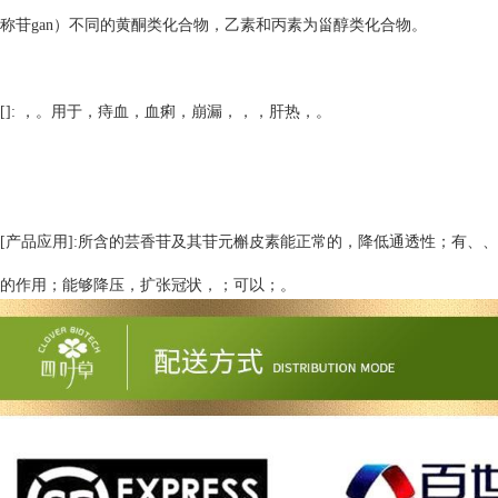
称苷gan）不同的黄酮类化合物，乙素和丙素为甾醇类化合物。
[]: ，。用于，痔血，血痢，崩漏，，，肝热，。
[产品应用]:所含的芸香苷及其苷元槲皮素能正常的，降低通透性；有、、
的作用；能够降压，扩张冠状，；可以；。