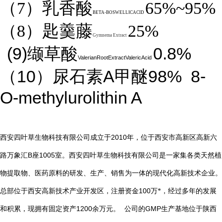
（7）乳香酸
65%~95%
BETA-BOSWELLICACID
（8）匙羹藤
25%
Gymnema Extract
(9)
0.8%
缬草酸
ValerianRootExtractValericAcid
10
A
98%
8-
（
）尿石素
甲醚
O-methylurolithin A
2010
西安四叶草生物科技有限公司成立于
年，位于西安市高新区高新六
B
1005
路万象汇
座
室。西安四叶草生物科技有限公司是一家集各类天然植
物提取物、医药原料的研发、生产、销售为一体的现代化高新技术企业。
总部位于西安高新技术产业开发区，注册资金
100
万*，经过多年的发展
1200
GMP
和积累，现拥有固定资产
余万元。
公司的
生产基地位于陕西