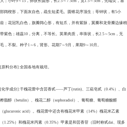
大；小叶9～15，卵状长圆形，长2.5～7.5cm，宽1.5～5cm，先端尖，基
部阔楔形，下面灰自色，疏生短柔毛。圆锥花序顶生；萼钟状，有5小
齿；花冠乳白色，旗瓣阔心形，有短爪，并有紫脉，翼瓣和龙骨瓣边缘稍
带紫色；雄蕊10，分离，不等长。荚果肉质，串珠状，长2.5～5cm，无
毛，不裂。种子1～6，肾形。花期7～9月，果期9～10月。
[原料分布]:全国各地有栽培。
[化学成分]:干槐花蕾中含芸香甙——芦丁(rutin)、三萜皂甙（0.4%）、白
桦脂醇（betulin）、槐花二醇（sophoradiol）、葡萄糖、葡萄糖酸醛
（glucuronic acid）。槐花蕾中还含有槐花米甲素（14%）槐花米乙素
（1.25%）和槐花米丙素（0.35%）甲素是和芸香苷（旧时称甙dai、现多