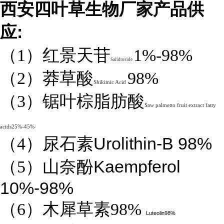
西安四叶草生物厂家产品供
:
应
（1）红景天苷
1%-98%
Salidroside
（2）莽草酸
98%
Shikimic Acid
（3）锯叶棕脂肪酸
Saw palmetto fruit extract fatty
acids25%-45%
Urolithin-B 98%
（4）
尿石素
Kaempferol
（5）山奈酚
10%-98%
（6）木犀草素98%
Luteolin98%