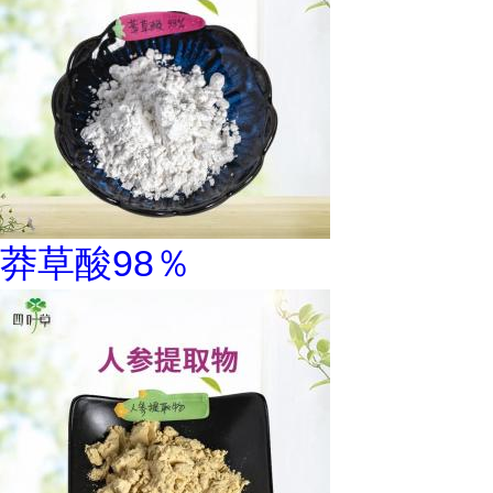
莽草酸98％