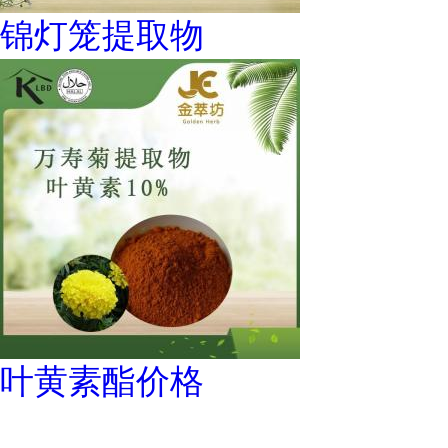
锦灯笼提取物
叶黄素酯价格