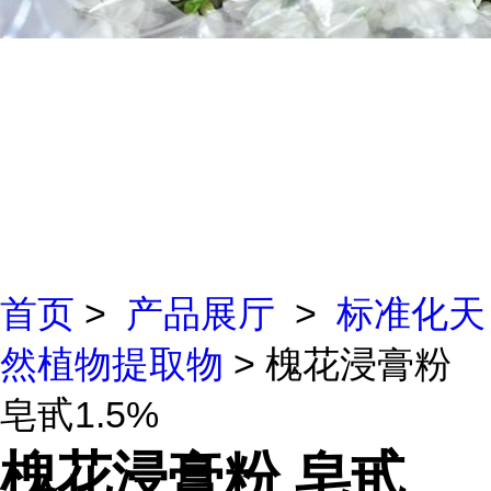
首页
>
产品展厅
>
标准化天
然植物提取物
> 槐花浸膏粉
皂甙1.5%
槐花浸膏粉 皂甙