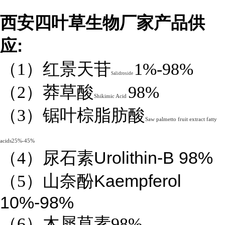
西安四叶草生物厂家产品供
:
应
（1）红景天苷
1%-98%
Salidroside
（2）莽草酸
98%
Shikimic Acid
（3）锯叶棕脂肪酸
Saw palmetto fruit extract fatty
acids25%-45%
Urolithin-B 98%
（4）
尿石素
Kaempferol
（5）山奈酚
10%-98%
（6）木犀草素98%