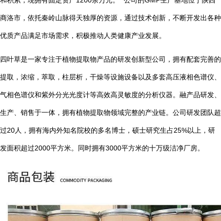
1200
GMP
和积累，现拥有固定资产
余万元。
公司的
生产基地位于陕西
商洛市，依托秦岭山脉得天独厚的资源，通过技术创新，不断开发出各种
优质产品满足市场需求，积极推动人类健康产业发展。
四叶草是一家专注于植物提取物产品的研发创新型公司，拥有配套完善的
提取，浓缩，萃取，柱层析，干燥等设施设备以及多套高压液相色谱仪、
气相色谱仪和紫外分光光度计等高效高灵敏度的分析仪器。融产品研发、
生产、销售于一体，拥有植物提取物领域完整的产业链。公司研发团队超
20
25%
过
人，拥有海内外知名院校的多名博士，硕士研究生占
以上，研
2000
3000
发面积超过
平方米。同时拥有
平方米的十万级洁净厂房。