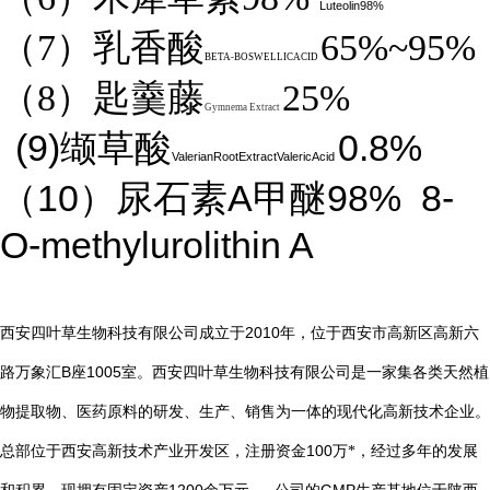
Luteolin98%
（7）乳香酸
65%~95%
BETA-BOSWELLICACID
（8）匙羹藤
25%
Gymnema Extract
(9)
0.8%
缬草酸
ValerianRootExtractValericAcid
10
A
98%
8-
（
）尿石素
甲醚
O-methylurolithin A
2010
西安四叶草生物科技有限公司成立于
年，位于西安市高新区高新六
B
1005
路万象汇
座
室。西安四叶草生物科技有限公司是一家集各类天然植
物提取物、医药原料的研发、生产、销售为一体的现代化高新技术企业。
总部位于西安高新技术产业开发区，注册资金
100
万*，经过多年的发展