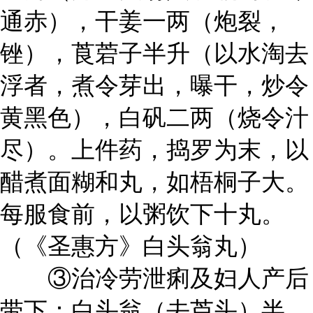
通赤），干姜一两（炮裂，
锉），莨菪子半升（以水淘去
浮者，煮令芽出，曝干，炒令
黄黑色），白矾二两（烧令汁
尽）。上件药，捣罗为末，以
醋煮面糊和丸，如梧桐子大。
每服食前，以粥饮下十丸。
（《圣惠方》白头翁丸）
③治冷劳泄痢及妇人产后
带下：白头翁（去芦头）半