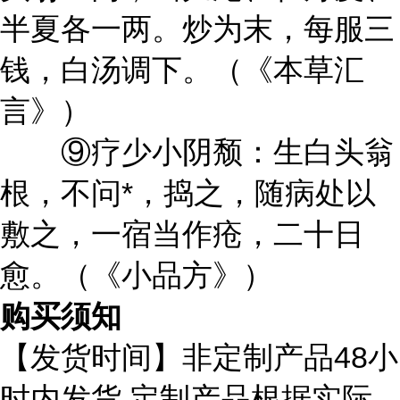
半夏各一两。炒为末，每服三
钱，白汤调下。（《本草汇
言》）
⑨疗少小阴颓：生白头翁
根，不问*，捣之，随病处以
敷之，一宿当作疮，二十日
愈。（《小品方》）
购买须知
48
【发货时间】非定制产品
小
,
时内发货
定制产品根据实际