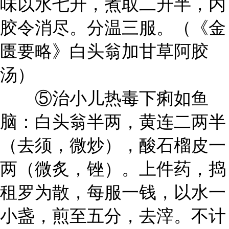
味以水七升，煮取二升半，内
胶令消尽。分温三服。（《金
匮要略》白头翁加甘草阿胶
汤）
⑤治小儿热毒下痢如鱼
脑：白头翁半两，黄连二两半
（去须，微炒），酸石榴皮一
两（微炙，锉）。上件药，捣
租罗为散，每服一钱，以水一
小盏，煎至五分，去滓。不计