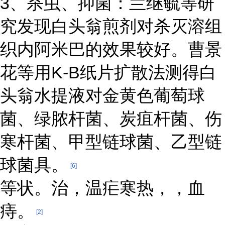
3、杀虫、抑菌：兰继毓等研
究发现白头翁煎剂对杀灭溶组
织内阿米巴的效果较好。曹景
花等用K-B纸片扩散法测得白
头翁水提液对金黄色葡萄球
菌、绿脓杆菌、炭疽杆菌、伤
寒杆菌、甲型链球菌、乙型链
球菌具。
[6]
等状。治，温疟寒热，，血
痔。
[2]