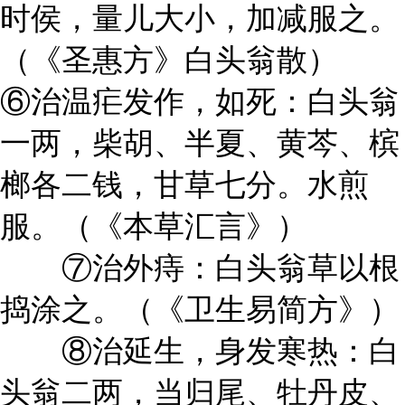
时侯，量儿大小，加减服之。
（《圣惠方》白头翁散）
⑥治温疟发作，如死：白头翁
一两，柴胡、半夏、黄芩、槟
榔各二钱，甘草七分。水煎
服。（《本草汇言》）
⑦治外痔：白头翁草以根
捣涂之。（《卫生易简方》）
⑧治延生，身发寒热：白
头翁二两，当归尾、牡丹皮、