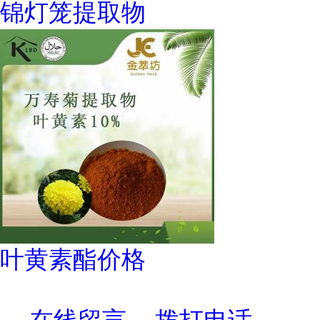
锦灯笼提取物
叶黄素酯价格