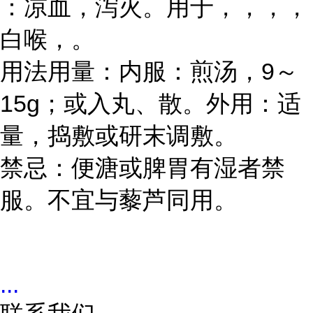
：凉血，泻火。用于，，，，
白喉，。
用法用量：内服：煎汤，9～
15g；或入丸、散。外用：适
量，捣敷或研末调敷。
禁忌：便溏或脾胃有湿者禁
服。不宜与藜芦同用。
...