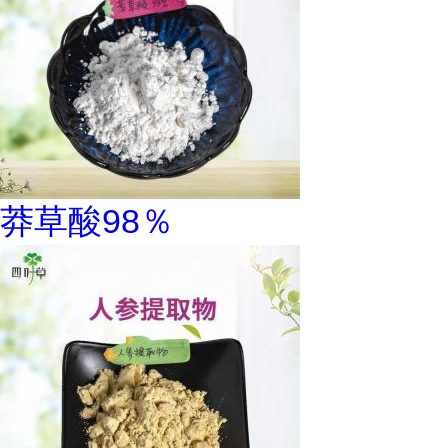
莽草酸98％