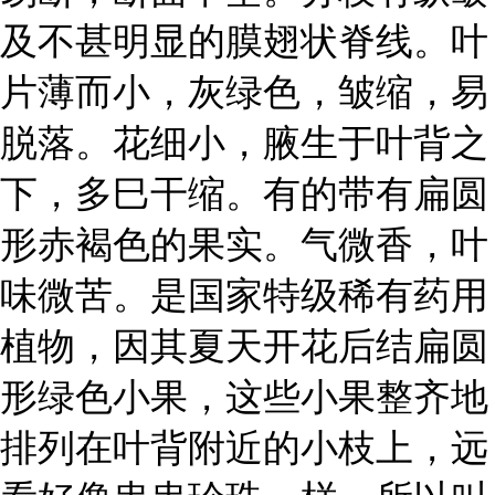
及不甚明显的膜翅状脊线。叶
片薄而小，灰绿色，皱缩，易
脱落。花细小，腋生于叶背之
下，多巳干缩。有的带有扁圆
形赤褐色的果实。气微香，叶
味微苦。是国家特级稀有药用
植物，因其夏天开花后结扁圆
形绿色小果，这些小果整齐地
排列在叶背附近的小枝上，远