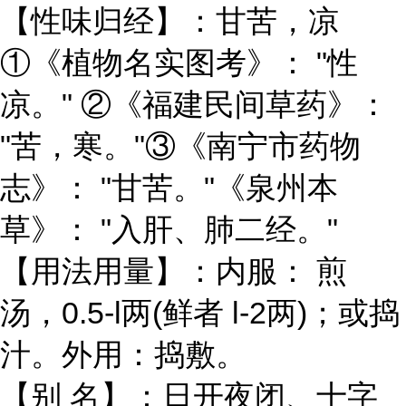
【性味归经】：甘苦，凉
①《植物名实图考》： "性
凉。" ②《福建民间草药》：
"苦，寒。"③《南宁市药物
志》： "甘苦。"《泉州本
草》： "入肝、肺二经。"
【用法用量】：内服： 煎
汤，0.5-l两(鲜者 l-2两)；或捣
汁。外用：捣敷。
【别 名】：日开夜闭、十字