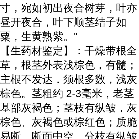
寸，宛如初出夜合树芽，叶亦
昼开夜合，叶下顺茎结子如
粟，生黄熟紫。"
【生药材鉴定】：干燥带根全
草，根茎外表浅棕色，有髓；
主根不发达，须根多数，浅灰
棕色。茎粗约 2-3毫米，老茎
基部灰褐色；茎枝有纵皱，灰
棕色、灰褐色或棕红色；质脆
易断，断面中空。分枝有纵皱