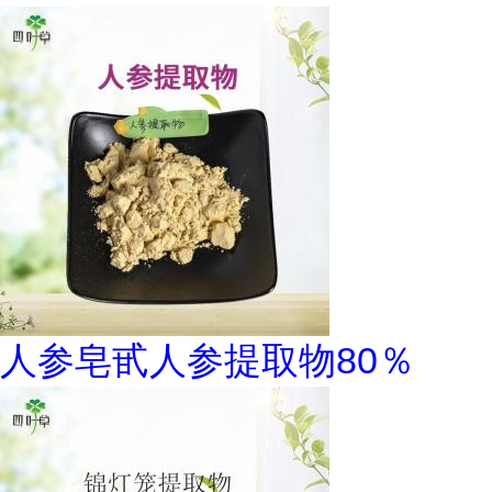
人参皂甙人参提取物80％