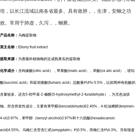
培，以长江流域以南各省最多。具有敛肺，，生津，安蛔之功
效。常用于肺虚，久泻，，蛔厥。
产品名称：
乌梅提取物
英文名称：
Ebony fruit extract
提取来源：
为蔷薇科植物梅的近成熟果实的提取物
化学成分：
含枸缘酸(citric acid），苹果酸(malic acid），草酸(ox alic acid），琥珀
酸(succinic acid）和延胡索酸(fumaric acid）总酸量约4%-5.5%，以前两种有机酸的
含量较多。还含5-羟甲基-2-糠醛(5-hydroxymethyl-2-furaldehyde），为无色油状
物。所含挥发性成分，主要有苯甲醛(benzaldehyde)62.40%，4-松油烯醇(terpinen-
4-ol)3.97%，苯甲醇（benzyl alcohol)3.97%和十六烷酸(hexadecanoic
acid)4.55%。乌梅仁含苦杏仁甙(amygdalin）约0.5%，而梅仁含约4.3%。另有报道