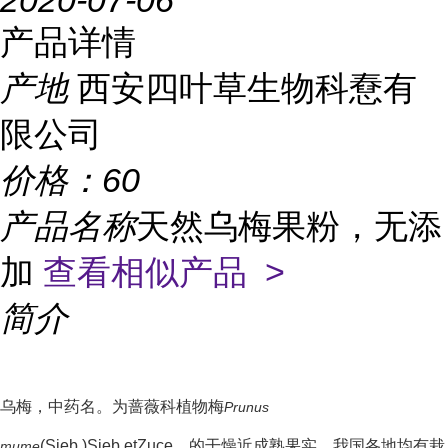
2020-07-06
产品详情
产地
西安四叶草生物科憃有
限公司
价格：
60
产品名称
天然乌梅果粉，无添
加
查看相似产品 >
简介
乌梅，中药名。为蔷薇科植物梅
Prunus
(Sieb.)Sieb.etZuce．的干燥近成熟果实。我国各地均有栽
mume