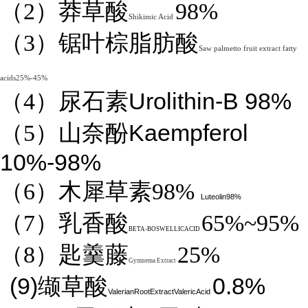
（2）莽草酸
98%
Shikimic Acid
（3）锯叶棕脂肪酸
Saw palmetto fruit extract fatty
acids25%-45%
Urolithin-B 98%
（4）
尿石素
Kaempferol
（5）山奈酚
10%-98%
（6）木犀草素98%
Luteolin98%
（7）乳香酸
65%~95%
BETA-BOSWELLICACID
（8）匙羹藤
25%
Gymnema Extract
(9)
0.8%
缬草酸
ValerianRootExtractValericAcid