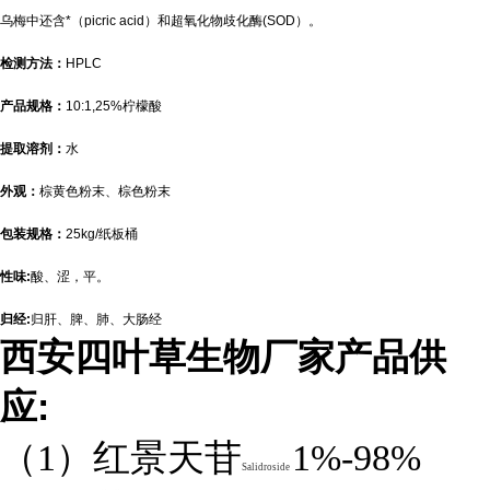
乌梅中还含*（picric acid）和超氧化物歧化酶(SOD）。
检测方法：
HPLC
产品规格：
10:1,25%柠檬酸
提取溶剂：
水
外观：
棕黄色粉末、棕色粉末
包装规格：
25kg/纸板桶
性味:
酸、涩，平。
归经:
归肝、脾、肺、大肠经
西安四叶草生物厂家产品供
:
应
（1）红景天苷
1%-98%
Salidroside