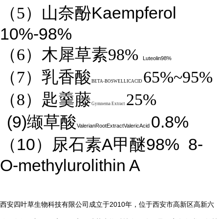
Kaempferol
（5）山奈酚
10%-98%
（6）木犀草素98%
Luteolin98%
（7）乳香酸
65%~95%
BETA-BOSWELLICACID
（8）匙羹藤
25%
Gymnema Extract
(9)
0.8%
缬草酸
ValerianRootExtractValericAcid
10
A
98%
8-
（
）尿石素
甲醚
O-methylurolithin A
2010
西安四叶草生物科技有限公司成立于
年，位于西安市高新区高新六