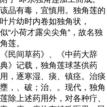
该品有毒，宜慎用。独角莲的
叶片幼时内卷如独角状，
似“小荷才露尖尖角”，故名独
角莲。
《民间草药》、《中药大辞
典》记载，独角莲球茎供药
用，逐寒湿、痰、镇痉。治痰
壅，、破；治、。现代，独角
莲除上述药用外，对各种疔、