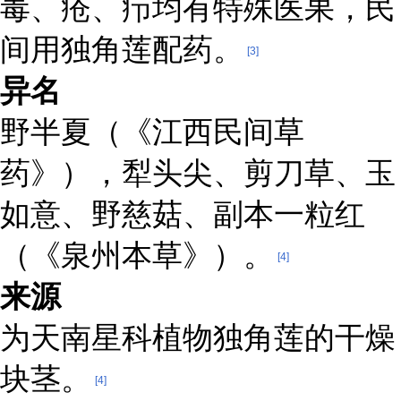
毒、疮、疖均有特殊医果，民
间用独角莲配药。
[3]
异名
野半夏（《江西民间草
药》），犁头尖、剪刀草、玉
如意、野慈菇、副本一粒红
（《泉州本草》）。
[4]
来源
为天南星科植物独角莲的干燥
块茎。
[4]