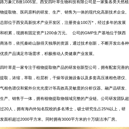
B
1005
路万象汇
座
室。西安四叶草生物科技有限公司是一家集各类天然植
物提取物、医药原料的研发、生产、销售为一体的现代化高新技术企业。
总部位于西安高新技术产业开发区，注册资金
100
万*，经过多年的发展
1200
GMP
和积累，现拥有固定资产
余万元。
公司的
生产基地位于陕西
商洛市，依托秦岭山脉得天独厚的资源，通过技术创新，不断开发出各种
优质产品满足市场需求，积极推动人类健康产业发展。
四叶草是一家专注于植物提取物产品的研发创新型公司，拥有配套完善的
提取，浓缩，萃取，柱层析，干燥等设施设备以及多套高压液相色谱仪、
气相色谱仪和紫外分光光度计等高效高灵敏度的分析仪器。融产品研发、
生产、销售于一体，拥有植物提取物领域完整的产业链。公司研发团队超
20
25%
过
人，拥有海内外知名院校的多名博士，硕士研究生占
以上，研
2000
3000
发面积超过
平方米。同时拥有
平方米的十万级洁净厂房。