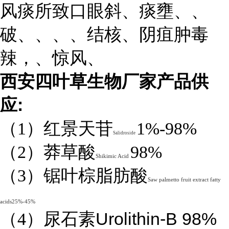
风痰所致口眼斜、痰壅、、
破、、、、结核、阴疽肿毒
辣，、惊风、
西安四叶草生物厂家产品供
:
应
（1）红景天苷
1%-98%
Salidroside
（2）莽草酸
98%
Shikimic Acid
（3）锯叶棕脂肪酸
Saw palmetto fruit extract fatty
acids25%-45%
Urolithin-B 98%
（4）
尿石素