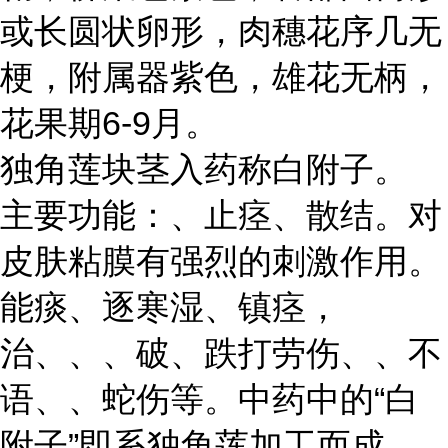
或长圆状卵形，肉穗花序几无
梗，附属器紫色，雄花无柄，
花果期6-9月。
独角莲块茎入药称白附子。
主要功能：、止痉、散结。对
皮肤粘膜有强烈的刺激作用。
能痰、逐寒湿、镇痉，
治、、、破、跌打劳伤、、不
语、、蛇伤等。中药中的“白
附子”即系独角莲加工而成。