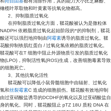
和
羟自由基
都有清除作用，其的能力大小比芝麻酚、
橄榄叶萃取物和叶黄素等抗氧化物都高。
2
、抑制脂质过氧化
在抑制脂质过氧化方面，鞣花酸被认为是微粒体
NADPH
依赖脂质过氧化起始阶段的*的抑制剂，鞣花
酸还可以强烈地抑制由
阿霉素
诱导的脂质过氧化。鞣
花酸抑制铁肌红蛋白
/
过氧化氢依赖的脂质过氧化。
鞣花酸可在
T
细胞中阻止外源物质引发的脂质过氧化
物
(LPO)
，抑制活性氧
(ROS)
生成，改善细胞毒素导致
的细胞死亡。
3
、其他抗氧化活性
鞣花酸可以降低小鼠骨髓细胞中由辐射、过氧化
氢和
丝裂霉素
C
造成的细胞损伤。鞣花酸有效地抑制
由过亚硝酸盐诱导的
DCDHF
的氧化以及过亚硝酸盐自
身的氧化。同时，鞣花酸阻止
pTZ 18U
质粒
DNA
在