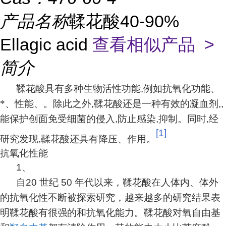
产品名称
鞣花酸40-90%
Ellagic acid
查看相似产品 >
简介
鞣花酸具有多种生物活性功能
,
例如抗氧化功能、
*、性能、。除此之外
,
鞣花酸还是一种有效的凝血剂
,
,
能保护创面免受细菌的侵入
,
防止感染
,
抑制。同时
,
经
[1]
研究发现
,
鞣花酸还具有降压、作用。
抗氧化性能
1
、
自
20
世纪
50
年代以来，鞣花酸在人体内、体外
的抗氧化性不断被探索研究，越来越多的研究结果表
明鞣花酸有很强的和抗氧化能力。鞣花酸对氧自由基