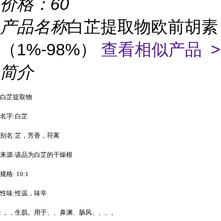
价格：
60
产品名称
白芷提取物欧前胡素
（1%-98%）
查看相似产品 >
简介
白芷提取物
名字:白芷
别名:芷，芳香，苻蓠
来源:该品为白芷的干燥根
规格: 10:1
性味:性温，味辛
:，，生肌。用于、、
鼻渊
、肠风、、
、。