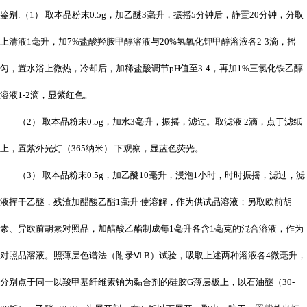
鉴别:（1） 取本品粉末0.5g，加乙醚3毫升，振摇5分钟后，静置20分钟，分取
上清液1毫升，加7%盐酸羟胺甲醇溶液与20%氢氧化钾甲醇溶液各2-3滴，摇
匀，置水浴上微热，冷却后，加稀盐酸调节pH值至3-4，再加1%三氯化铁乙醇
溶液1-2滴，显紫红色。
（2） 取本品粉末0.5g，加水3毫升，振摇，滤过。取滤液 2滴，点于滤纸
上，置紫外光灯（365纳米） 下观察，显蓝色荧光。
（3） 取本品粉末0.5g，加乙醚10毫升，浸泡1小时，时时振摇，滤过，滤
液挥干乙醚，残渣加醋酸乙酯1毫升 使溶解，作为供试品溶液；另取欧前胡
素、异欧前胡素对照品，加醋酸乙酯制成每1毫升各含1毫克的混合溶液，作为
对照品溶液。照薄层色谱法（附录Ⅵ B）试验，吸取上述两种溶液各4微毫升，
分别点于同一以羧甲基纤维素钠为黏合剂的硅胶G薄层板上，以石油醚（30-