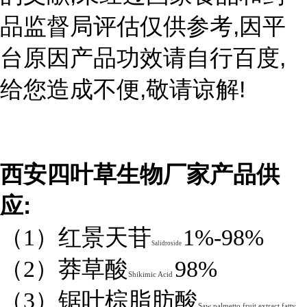
,
品监督局评估仅供参考
因平
,
台原因产品功效请自行百度
,
!
给您造成不便
敬请谅解
西安四叶草生物厂家产品供
:
应
（1）红景天苷
1%-98%
Salidroside
（2）莽草酸
98%
Shikimic Acid
（3）锯叶棕脂肪酸
Saw palmetto fruit extract fatty