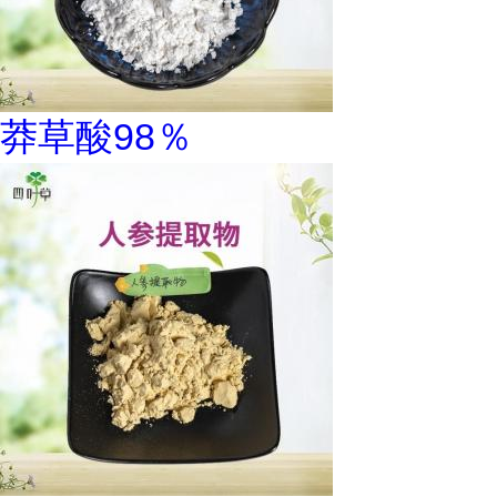
莽草酸98％