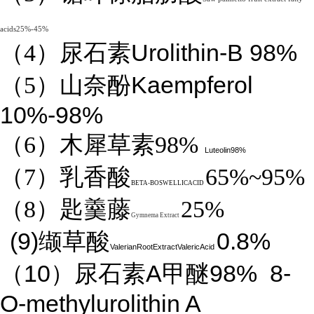
acids25%-45%
Urolithin-B 98%
（4）
尿石素
Kaempferol
（5）山奈酚
10%-98%
（6）木犀草素98%
Luteolin98%
（7）乳香酸
65%~95%
BETA-BOSWELLICACID
（8）匙羹藤
25%
Gymnema Extract
(9)
0.8%
缬草酸
ValerianRootExtractValericAcid
10
A
98%
8-
（
）尿石素
甲醚
O-methylurolithin A