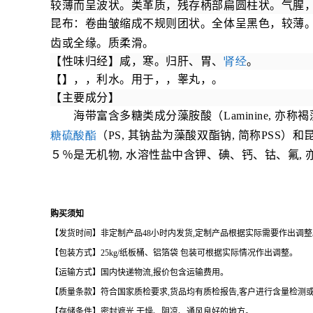
较薄而呈波状。类革质，残存柄部扁圆柱状。气腥
昆布：卷曲皱缩成不规则团状。全体呈黑色，较薄
齿或全缘。质柔滑。
【性味归经】咸，寒。归肝、胃、
肾经
。
【】，，利水。用于，，睾丸，。
【
主要成分
】
海带富含多糖类成分藻胺酸（
Laminine,
亦称褐
糖硫酸酯
（
PS,
其钠盐为藻酸双酯钠
,
简称
PSS
）和
５％是无机物
,
水溶性盐中含钾、碘、钙、钴、氟
,
购买须知
【发货时间】非定制产品
48
小时内发货
,
定制产品根据实际需要作出调整
【包装方式】
25kg/
纸板桶、铝箔袋
包装可根据实际情况作出调整。
【运输方式】国内快递物流
,
报价包含运输费用。
【质量条款】符合国家质检要求
,
货品均有质检报告
,
客户进行含量检测
【存储条件】密封遮光
,
干燥、阴凉、通风良好的地方。