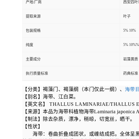
产地/厂商
西安四叶
提取来源
叶子
5% 10%
包装规格
5% 10%%
纯度
主要成分
岩藻黄质
执行质量标准
药典标准
【分类】褐藻门、褐藻纲（本门仅此一纲）、
海带
【别名】海带、江白菜。
【英文名】
THALLUS LAMINARIAE/THALLUS 
【来源】本品为海带科植物海带
Laminaria japonica A
【制法】除去杂质，漂净，稍晾，切宽丝，晒干。
【性状】
海带：卷曲折叠成团状，或缠结成把。全体呈黑