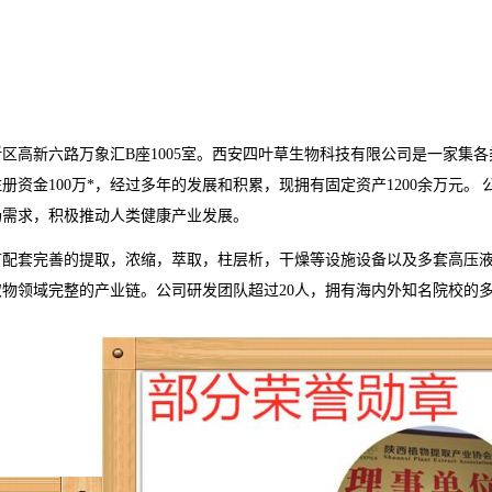
新区高新六路万象汇
B
座
1005
室。西安四叶草生物科技有限公司是一家集各
注册资金
100
万*，经过多年的发展和积累，现拥有固定资产
1200
余万元。
场需求，积极推动人类健康产业发展。
有配套完善的提取，浓缩，萃取，柱层析，干燥等设施设备以及多套高压
取物领域完整的产业链。公司研发团队超过
20
人，拥有海内外知名院校的