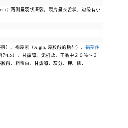
6mm
；两侧呈羽状深裂，裂片呈长舌状，边缘有小
藻酸）、褐藻素（
Algin,
藻胶酸的钠盐）、
褐藻多
酯为
LS
）、甘露醇、无机盐．干品中２０％～３
藻胶酸、粗蛋白、甘露醇、灰分、钾、碘．