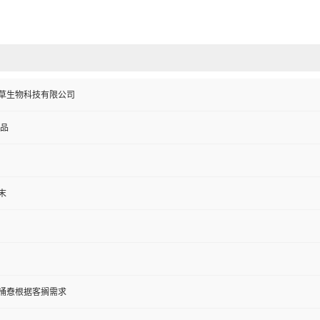
草生物科技有限公司
食品
末
纸板桶憃根据客搁需求