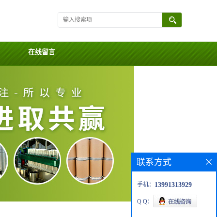
在线留言
联系方式
手机：
13991313929
Q Q：