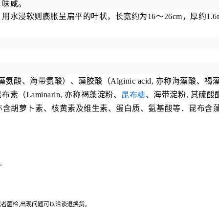
，味咸。
。用水浸软则膨胀呈扁平的叶状，长宽约为
16
～
26cm
，厚约
1.
藻氨酸、海带氨酸）、藻胶酸（
Alginic acid,
亦称海藻酸、褐
昆布素（
Laminarin,
亦称褐藻淀粉、
昆布糖
、海带淀粉
,
其硫酸
亦含胡萝卜素、核黄素及维生素、蛋白质、氨基酸等．昆布含
。
或者菌检
,
出现问题可以洽谈退换货。