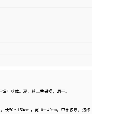
干燥叶状体。夏、秋二季采捞，晒干。
状，长
50
～
150cm
，宽
10
～
40cm
，中部较厚，边缘