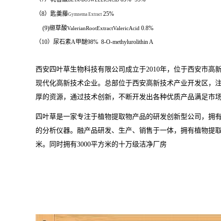
BETA-BOSWELLICACID
（8）匙羹藤
25%
Gymnema Extract
(9)
缬草酸
0.8%
ValerianRootExtractValericAcid
（
10
）尿石素
A
甲醚
98%
8-O-methylurolithin A
西安四叶草生物科技有限公司成立于
2010
年，位于西安市高
现代化高新技术企业。
总部位于西安高新技术产业开发区，
厚的资源，通过技术创新，不断开发出各种优质产品满足市
四叶草是一家专注于植物提取物产品的研发创新型公司，拥
的分析仪器。融产品研发、生产、销售于一体，拥有植物提
米。同时拥有
3000
平方米的十万级洁净厂房