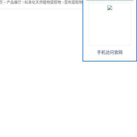
页
>
产品展厅
>
标准化天然植物提取物
>
昆布提取物 褐藻素5%-10%
手机访问官网