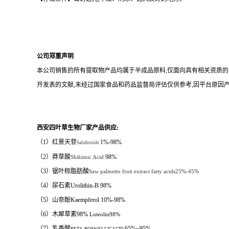
公司郑重声明
本公司销售的所有提取物产品均属于半成品原料
,
仅面向具有相关资质的
开发表的文献
,
未经过国家食品和药品监督局评估仅供参考
,
因平台原因
西安四叶草生物厂家产品供应
:
（1）红景天苷
1%-98%
Salidroside
（2）莽草酸
98%
Shikimic Acid
（3）锯叶棕脂肪酸
Saw palmetto fruit extract fatty acids25%-45%
（4）
尿石素
Urolithin-B 98%
（5）山奈酚
Kaempferol 10%-98%
（6）木犀草素98%
Luteolin98%
（7）乳香酸
65%~95%