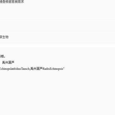
纸板桶憃根据客搁需求
草生物
燥根。
、禹州漏芦
atifoliusTausch,禹州漏芦RadixEchinopsis"
。