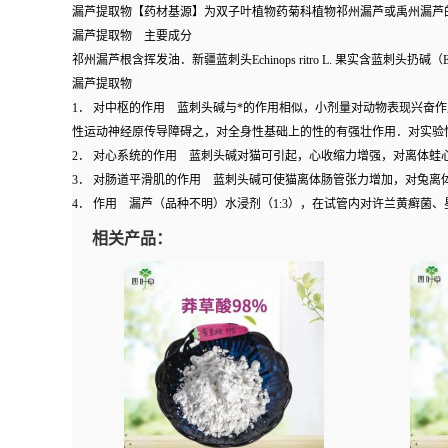
漏芦提取物【药材基源】为双子叶植物药菊科植物祁州漏芦或禹州漏芦
漏芦提取物 主要成分
祁州漏芦根含挥发油．新疆蓝刺头Echinops
ritro
L.
果实含蓝刺头扔碱（Echi
漏芦提取物
1．
对中枢的作用 蓝刺头碱与*的作用相似，小剂量对动物表现兴奋作
性运动神经原传导障碍之，对全身性基础上的性的有强壮作用．对实验
2．
对心系统的作用 蓝刺头碱对猫可引起，心收缩力增强，对离体蛙
3．
对肠道平滑肌的作用 蓝刺头碱可使猫离体肠管张力增加，对兔离体
4．
作用 漏芦（品种不明）水浸剂（1:3），在试管内对许兰黄癣菌
相关产品：