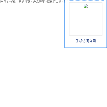
您当前的位置：
网站首页
>
产品展厅
>
清热泻火类
>
漏芦提取物价格
手机访问官网