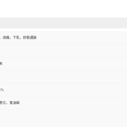
，消痈，下乳，舒筋通脉
末
:1%
野兰，鬼油麻