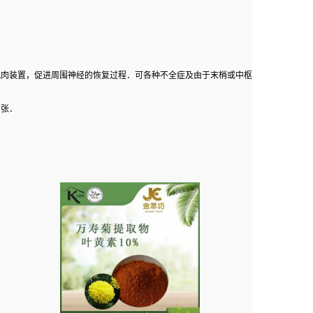
肌肉装置，促进周围神经的恢复过程．可各种不全症及由于末梢或中枢
扩张．