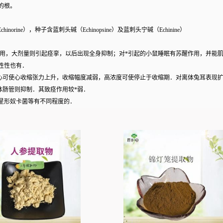
的根。
norine），种子含蓝刺头碱（Echinopsine）及蓝刺头宁碱（Echinine）
用，大剂量则引起痉挛，以后出现全身抑制；对*引起的小鼠睡眠有苏醒作用，并能
性性也有．
心可使心收缩张力上升，收缩幅度减弱，高浓度可使停止于收缩期．对离体兔耳表现
肠管则抑制．其致痉作用较*弱．
、星形奴卡菌等有不同程度的．