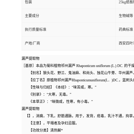
包装
25kg
主要成分
生物碱等
执行质量标准
药典标准
产地/厂商
西安四叶
漏芦提取物
［基原］本品为菊科植物祁州漏芦
Rhaponticum
uniflorum
(L.)
DC.
的干
【别名】狼头花、野兰、鬼油麻、和尚头、独花山牛蒡、华州漏芦
【拉丁名】原植物祁州漏芦Rhaponticumuniflorum(L．)DC.，蓝刺头Echinopsl
【性味与归经】《本经》：“味苦咸，寒。”
《别录》：“大寒，无毒。”
《本草正》：“味微咸，性寒，有小毒。”
漏芦提取物
【】，消痈，下乳，舒筋通脉。用于，发背，疮毒，乳汁不通，拘挛
【注意】，平塌者及孕妇忌服。
【功效分类】清热解*