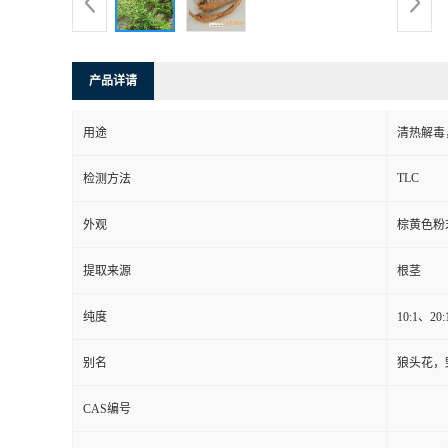
产品详请
用途
清热解毒
TLC
检测方法
外观
棕黄色粉
提取来源
根茎
纯度
10:1、20
别名
狼头花，
CAS编号