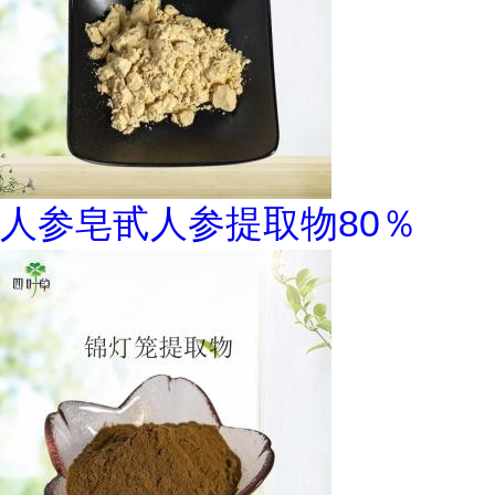
人参皂甙人参提取物80％