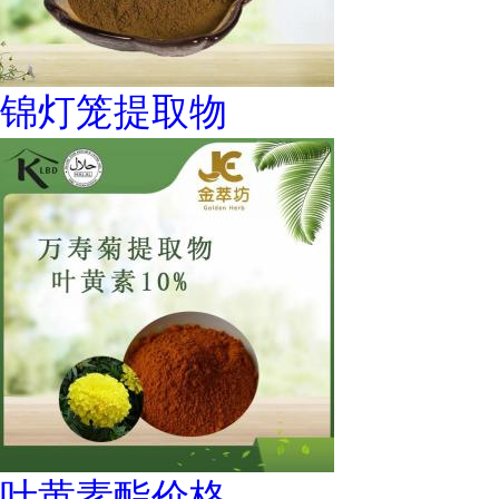
锦灯笼提取物
叶黄素酯价格