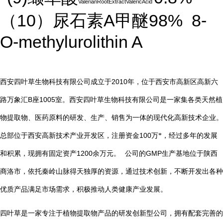
ValerianRootExtractValericAcid
10
A
98%
8-
（
）尿石素
甲醚
O-methylurolithin A
2010
西安四叶草生物科技有限公司成立于
年，位于西安市高新区高新六
B
1005
路万象汇
座
室。西安四叶草生物科技有限公司是一家集各类天然植
物提取物、医药原料的研发、生产、销售为一体的现代化高新技术企业。
总部位于西安高新技术产业开发区，注册资金
100
万*，经过多年的发展
1200
GMP
和积累，现拥有固定资产
余万元。
公司的
生产基地位于陕西
商洛市，依托秦岭山脉得天独厚的资源，通过技术创新，不断开发出各种
优质产品满足市场需求，积极推动人类健康产业发展。
四叶草是一家专注于植物提取物产品的研发创新型公司，拥有配套完善的