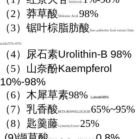
Salidroside
（2）莽草酸
98%
Shikimic Acid
（3）锯叶棕脂肪酸
Saw palmetto fruit extract fatty
acids25%-45%
Urolithin-B 98%
（4）
尿石素
Kaempferol
（5）山奈酚
10%-98%
（6）木犀草素98%
Luteolin98%
（7）乳香酸
65%~95%
BETA-BOSWELLICACID
（8）匙羹藤
25%
Gymnema Extract
(9)
0.8%
缬草酸