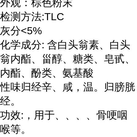
外观：棕色粉末
:TLC
检测方法
<5%
灰分
:
白头翁素
化学成分
含
、白头
甾醇
皂甙
翁内酯、
、糖类、
、
氨基酸
内酯、酚类、
性味归经辛、咸，温。归膀胱
经。
:
功效
，用于、、、、骨哽咽
喉等。