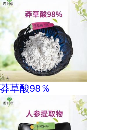
莽草酸98％