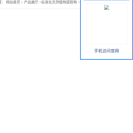
置：
网站首页
>
产品展厅
>
标准化天然植物提取物
>
山茱萸多糖15%
手机访问官网