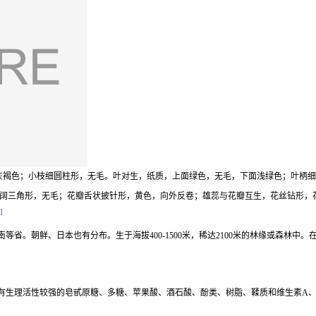
木或灌木；树皮灰褐色；小枝细圆柱形，无毛。叶对生，纸质，上面绿色，无毛，下面浅绿色
萼阔三角形，无毛；花瓣舌状披针形，黄色，向外反卷；雄蕊与花瓣互生，花丝钻形，
]
省。朝鲜、日本也有分布。生于海拔400-1500米，稀达2100米的林缘或森林中
含有生理活性较强的皂甙原糖、多糖、苹果酸、酒石酸、酚类、树脂、鞣质和维生素A