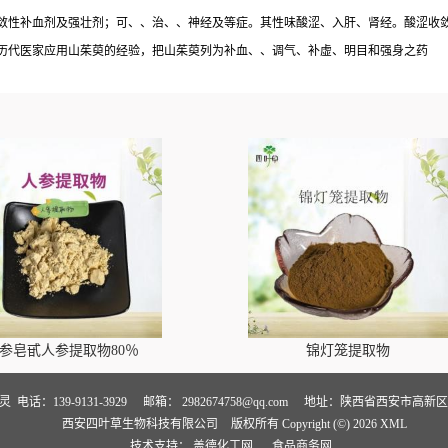
敛性补血剂及强壮剂；可、、治、、神经及等症。其性味酸涩、入肝、肾经。酸涩收
历代医家应用山茱萸的经验，把山茱萸列为补血、、调气、补虚、明目和强身之药
参皂甙人参提取物80％
锦灯笼提取物
卢灵
电话：139-9131-3929
邮箱：
2982674758@qq.com
地址：陕西省西安市高新区万
西安四叶草生物科技有限公司
版权所有 Copyright (©) 2026
XML
技术支持：
盖德化工网
食品商务网