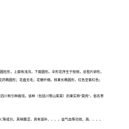
；叶柄细圆柱形，上面有浅沟，下面圆形。伞形花序生于枝侧，总苞片卵形，
花药椭圆形；花盘无毛；花梗纤细。核果长椭圆形，红色至紫红色；
。在四川有引种栽培。该种（包括川鄂山茱萸）的果实称“萸肉”，俗名枣
、C等成分。其味酸涩，具有滋补、、、，益气血等功效。高、、、、