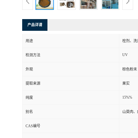
产品详请
用途
栓剂、洗
UV
检测方法
外观
棕色粉末
提取来源
果实
15%%
纯度
别名
山萸肉、
CAS编号