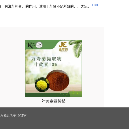
[10]
敛，有滋肝补肾、的作用，适用于肝肾不足所致的、、之症。
叶黄素酯价格
象汇B座1005室