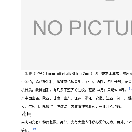
山茱萸（学名：
Cornus officinalis
Sieb. et Zucc.）落叶乔
带紫色；总花梗粗壮，微被灰色短柔毛； 花小，两性，先叶开放；花
[1
核骨质，狭椭圆形，有几条不整齐的肋纹。花期3-4月；果期9-10月。
产中国山西、陕西、甘肃、山东、江苏、浙江、安徽、江西、河南、湖南等
皮，供药用，味酸涩，性微温，为收敛性强壮药，有止汗的功效。
药用
果肉内含有16种氨基酸，另外，含有大量人体所必需的元素。另外，
[9]
等症。