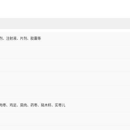
剂、注射液、片剂、胶囊等
肉枣、鸡足、萸肉、药枣、夡木籽、实枣儿