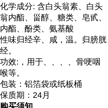
:
白头翁素
化学成分
含
、白头
甾醇
皂甙
翁内酯、
、糖类、
、
氨基酸
内酯、酚类、
性味归经辛、咸，温。归膀胱
经。
:
功效
，用于、、、、骨哽咽
喉等。
包装：铝箔袋或纸板桶
24
保质期：
月
购买须知