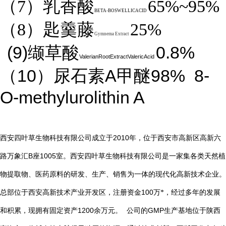
（7）乳香酸
65%~95%
BETA-BOSWELLICACID
（8）匙羹藤
25%
Gymnema Extract
(9)
0.8%
缬草酸
ValerianRootExtractValericAcid
10
A
98%
8-
（
）尿石素
甲醚
O-methylurolithin A
2010
西安四叶草生物科技有限公司成立于
年，位于西安市高新区高新六
B
1005
路万象汇
座
室。西安四叶草生物科技有限公司是一家集各类天然植
物提取物、医药原料的研发、生产、销售为一体的现代化高新技术企业。
总部位于西安高新技术产业开发区，注册资金
100
万*，经过多年的发展
1200
GMP
和积累，现拥有固定资产
余万元。
公司的
生产基地位于陕西