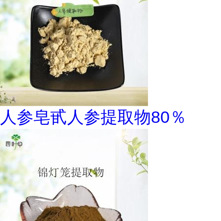
人参皂甙人参提取物80％