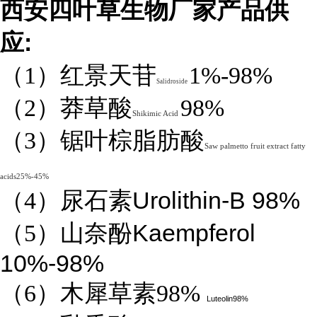
西安四叶草生物厂家产品供
:
应
（1）红景天苷
1%-98%
Salidroside
（2）莽草酸
98%
Shikimic Acid
（3）锯叶棕脂肪酸
Saw palmetto fruit extract fatty
acids25%-45%
Urolithin-B 98%
（4）
尿石素
Kaempferol
（5）山奈酚
10%-98%
（6）木犀草素98%
Luteolin98%