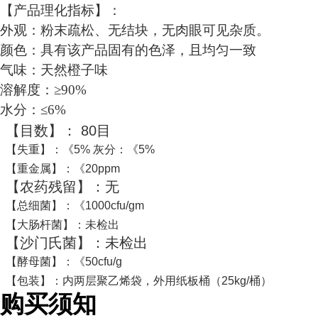
【产品理化指标】：
外观：粉末疏松、无结块，无肉眼可见杂质。
颜色：具有该产品固有的色泽，且均匀一致
气味：天然橙子味
溶解度：≥90%
水分：≤6%
【目数】：
80
目
【失重】：《
5%
灰分：《
5%
【重金属】：《
20ppm
【农药残留】：无
【总细菌】：《
1000cfu/gm
【大肠杆菌】：未检出
【沙门氏菌】：未检出
【酵母菌】：《
50cfu/g
【包装】：内两层聚乙烯袋，外用纸板桶（
25kg/
桶）
购买须知