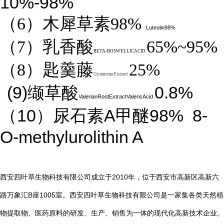
10%-98%
（6）木犀草素98%
Luteolin98%
（7）乳香酸
65%~95%
BETA-BOSWELLICACID
（8）匙羹藤
25%
Gymnema Extract
(9)
0.8%
缬草酸
ValerianRootExtractValericAcid
10
A
98%
8-
（
）尿石素
甲醚
O-methylurolithin A
2010
西安四叶草生物科技有限公司成立于
年，位于西安市高新区高新六
B
1005
路万象汇
座
室。西安四叶草生物科技有限公司是一家集各类天然植
物提取物、医药原料的研发、生产、销售为一体的现代化高新技术企业。