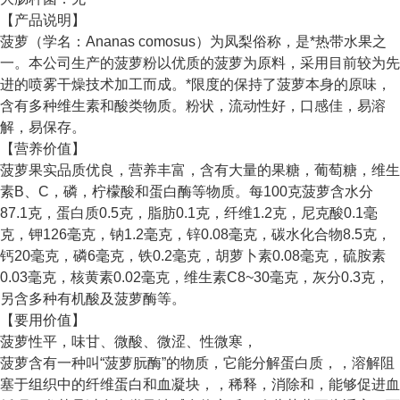
【产品说明】
菠萝（学名：Ananas comosus）为凤梨俗称，是*热带水果之
一。本公司生产的菠萝粉以优质的菠萝为原料，采用目前较为先
进的喷雾干燥技术加工而成。*限度的保持了菠萝本身的原味，
含有多种维生素和酸类物质。粉状，流动性好，口感佳，易溶
解，易保存。
【营养价值】
菠萝果实品质优良，营养丰富，含有大量的果糖，葡萄糖，维生
素B、C，磷，柠檬酸和蛋白酶等物质。每100克菠萝含水分
87.1克，蛋白质0.5克，脂肪0.1克，纤维1.2克，尼克酸0.1毫
克，钾126毫克，钠1.2毫克，锌0.08毫克，碳水化合物8.5克，
钙20毫克，磷6毫克，铁0.2毫克，胡萝卜素0.08毫克，硫胺素
0.03毫克，核黄素0.02毫克，维生素C8~30毫克，灰分0.3克，
另含多种有机酸及菠萝酶等。
【要用价值】
菠萝性平，味甘、微酸、微涩、性微寒，
菠萝含有一种叫“菠萝朊酶”的物质，它能分解蛋白质，，溶解阻
塞于组织中的纤维蛋白和血凝块，，稀释，消除和，能够促进血