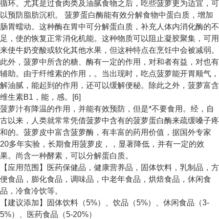
循环。尤其是过食肉类及油腻食物之后，吃些菠萝更为适宜，可
以预防脂肪沉积。 菠萝蛋白酶能有效分解食物中蛋白质，增加
肠胃蠕动。这种酶在胃中可分解蛋白质，补充人体内消化酶的不
足，使的恢复正常消化机能。这种物质可以阻止凝胶聚集，可用
来使牛奶变酸或软化其他水果，但这种特点在烹饪中会被减弱。
此外，菠萝中所含的糖、酶有一定的作用，对和者有益，对也有
辅助。由于纤维素的作用，。当出现时，吃点菠萝能开胃顺气，
解油腻，能起到的作用，还可以缓解便秘。除此之外，菠萝富含
维生素B1，能，感。[6]
菠萝汁有降温的作用，并能有效预防，但是*不要食用。经，自
古以来，人类就常常凭借菠萝中含有的菠萝蛋白酶来疏缓嗓子疼
和的。菠萝皮中富含菠萝酶，有丰富的药用价值，据国外专家
20多年实验，长期食用菠萝皮，，显著降低，并有一定的效
果。尚含一种酵素，可以分解蛋白质。
【应用范围】医药保健品，健康营养品，固体饮料，乳制品，方
便食品，膨化食品，调味品，中老年食品，烘焙食品，休闲食
品，冷食冷饮等。
【建议添加】固体饮料（5%）、饮品（5%）、休闲食品（3-
5%）、医药食品（5-20%）