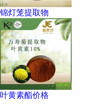
锦灯笼提取物
叶黄素酯价格