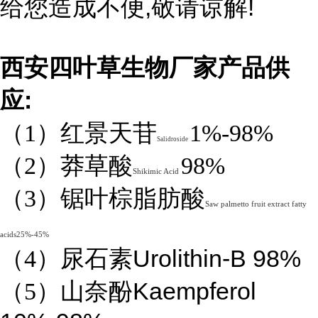
,
!
给您造成不便
敬请谅解
西安四叶草生物厂家产品供
:
应
（1）红景天苷
1%-98%
Salidroside
（2）莽草酸
98%
Shikimic Acid
（3）锯叶棕脂肪酸
Saw palmetto fruit extract fatty
acids25%-45%
Urolithin-B 98%
（4）尿石素
Kaempferol
（5）山奈酚