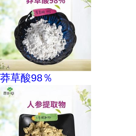
莽草酸98％