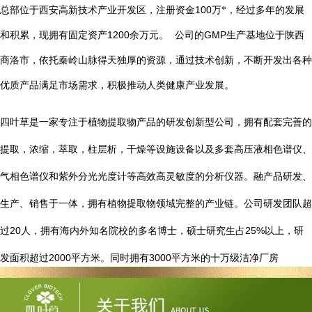
总部位于西安高新技术产业开发区，注册资金
100
万*，经过多年的发展
1200
GMP
和积累，现拥有固定资产
余万元。
公司的
生产基地位于陕西
商洛市，依托秦岭山脉得天独厚的资源，通过技术创新，不断开发出各种
优质产品满足市场需求，积极推动人类健康产业发展。
四叶草是一家专注于植物提取物产品的研发创新型公司，拥有配套完善的
提取，浓缩，萃取，柱层析，干燥等设施设备以及多套高压液相色谱仪、
气相色谱仪和紫外分光光度计等高效高灵敏度的分析仪器。融产品研发、
生产、销售于一体，拥有植物提取物领域完整的产业链。公司研发团队超
20
25%
过
人，拥有海内外知名院校的多名博士，硕士研究生占
以上，研
2000
3000
发面积超过
平方米。同时拥有
平方米的十万级洁净厂房