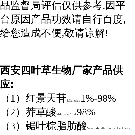
,
品监督局评估仅供参考
因平
,
台原因产品功效请自行百度
,
!
给您造成不便
敬请谅解
西安四叶草生物厂家产品供
:
应
（1）红景天苷
1%-98%
Salidroside
（2）莽草酸
98%
Shikimic Acid
（3）锯叶棕脂肪酸
Saw palmetto fruit extract fatty