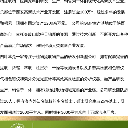
物提取物、医药原料的研发、生产、销售为一体的现代化高新技术企业。
总部位于西安高新技术产业开发区，注册资金
100
万*，经过多年的发展
1200
GMP
和积累，现拥有固定资产
余万元。
公司的
生产基地位于陕西
商洛市，依托秦岭山脉得天独厚的资源，通过技术创新，不断开发出各种
产品满足市场需求，积极推动人类健康产业发展。
四叶草是一家专注于植物提取物产品的研发创新型公司，拥有配套完善的
提取，浓缩，萃取，柱层析，干燥等设施设备以及多套高压液相色谱仪、
气相色谱仪和紫外分光光度计等高效高灵敏度的分析仪器。融产品研发、
生产、销售于一体，拥有植物提取物领域完整的产业链。公司研发团队超
20
25%
过
人，拥有海内外知名院校的多名博士，硕士研究生占
以上，研
2000
3000
发面积超过
平方米。同时拥有
平方米的十万级洁净厂房。