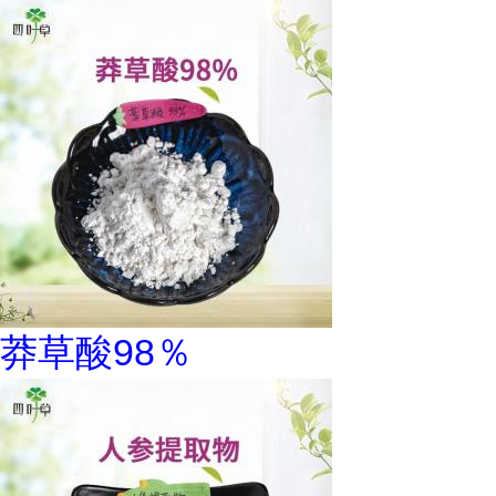
莽草酸98％