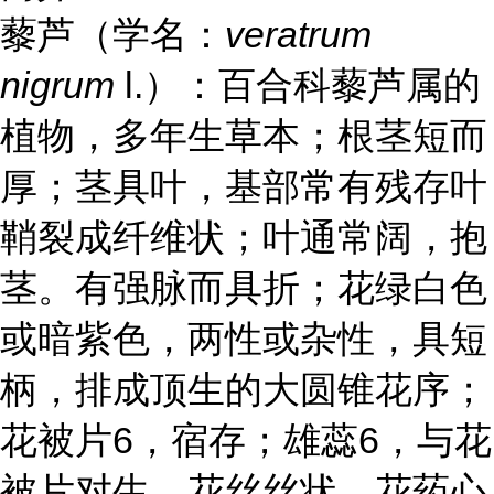
藜芦（学名：
veratrum
nigrum
l.）：百合科藜芦属的
植物，多年生草本；根茎短而
厚；茎具叶，基部常有残存叶
鞘裂成纤维状；叶通常阔，抱
茎。有强脉而具折；花绿白色
或暗紫色，两性或杂性，具短
柄，排成顶生的大圆锥花序；
花被片6，宿存；雄蕊6，与花
被片对生，花丝丝状，花药心