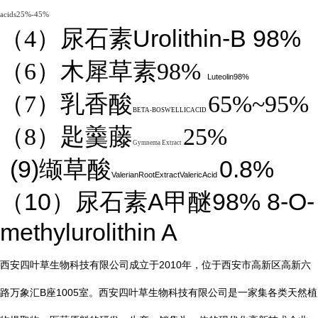
acids25%-45%
Urolithin-B 98%
（4）
尿石素
（6）木犀草素98%
Luteolin98%
（7）乳香酸
65%~95%
BETA-BOSWELLICACID
（8）匙羹藤
25%
Gymnema Extract
(9)
0.8%
缬草酸
ValerianRootExtractValericAcid
10
A
98%
8-O-
（
）尿石素
甲醚
methylurolithin A
2010
西安四叶草生物科技有限公司
成立于
年，位于西安市高新区高新六
B
1005
路万象汇
座
室。西安四叶草生物科技有限公司是一家集各类天然植