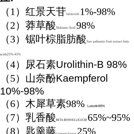
（1）红景天苷
1%-98%
Salidroside
（2）莽草酸
98%
Shikimic Acid
（3）锯叶棕脂肪酸
Saw palmetto fruit extract fatty
acids25%-45%
Urolithin-B 98%
（4）
尿石素
Kaempferol
（5）山奈酚
10%-98%
（6）木犀草素98%
Luteolin98%
（7）乳香酸
65%~95%
BETA-BOSWELLICACID
（8）匙羹藤
25%
Gymnema Extract