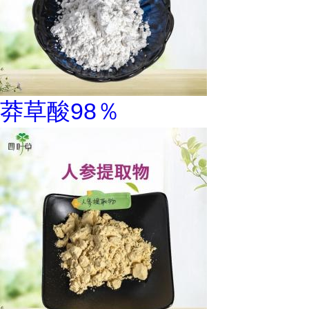
莽草酸98％