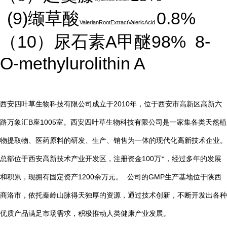
(9)
0.8%
缬草酸
ValerianRootExtractValericAcid
10
A
98%
8-
（
）尿石素
甲醚
O-methylurolithin A
2010
西安四叶草生物科技有限公司成立于
年，位于西安市高新区高新六
B
1005
路万象汇
座
室。西安四叶草生物科技有限公司是一家集各类天然植
物提取物、医药原料的研发、生产、销售为一体的现代化高新技术企业。
总部位于西安高新技术产业开发区，注册资金
100
万*，经过多年的发展
1200
GMP
和积累，现拥有固定资产
余万元。
公司的
生产基地位于陕西
商洛市，依托秦岭山脉得天独厚的资源，通过技术创新，不断开发出各种
优质产品满足市场需求，积极推动人类健康产业发展。