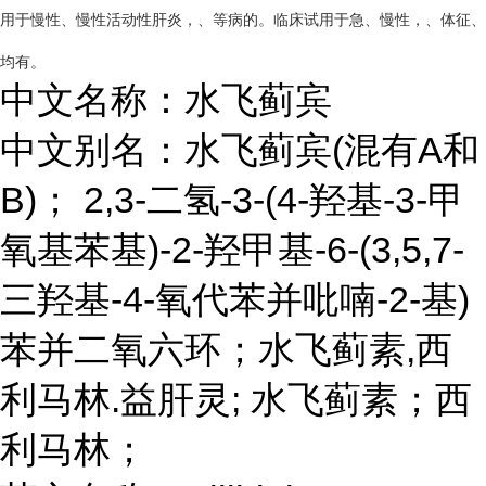
用于慢性、慢性活动性肝炎，、等病的。临床试用于急、慢性，、体征、
均有。
中文名称：水飞蓟宾
中文别名：水飞蓟宾(混有A和
B)； 2,3-二氢-3-(4-羟基-3-甲
氧基苯基)-2-羟甲基-6-(3,5,7-
三羟基-4-氧代苯并吡喃-2-基)
苯并二氧六环；水飞蓟素,西
利马林.益肝灵; 水飞蓟素；西
利马林；