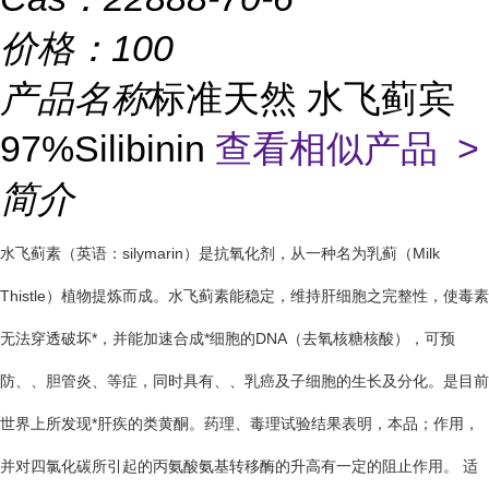
价格：
100
产品名称
标准天然 水飞蓟宾
97%Silibinin
查看相似产品 >
简介
水飞蓟素（英语：silymarin）是抗氧化剂，从一种名为乳蓟（Milk
Thistle）植物提炼而成。水飞蓟素能稳定，维持肝细胞之完整性，使毒素
无法穿透破坏*，并能加速合成*细胞的DNA（去氧核糖核酸），可预
防、、胆管炎、等症，同时具有、、乳癌及子细胞的生长及分化。是目前
世界上所发现*肝疾的类黄酮。药理、毒理试验结果表明，本品；作用，
并对四氯化碳所引起的丙氨酸氨基转移酶的升高有一定的阻止作用。 适