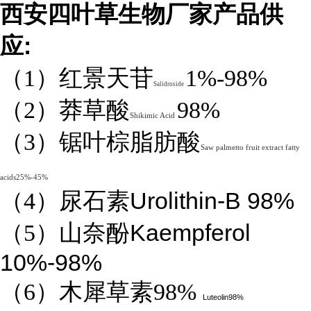
西安四叶草生物厂家产品供
:
应
（1）红景天苷
1%-98%
Salidroside
（2）莽草酸
98%
Shikimic Acid
（3）锯叶棕脂肪酸
Saw palmetto fruit extract fatty
acids25%-45%
Urolithin-B 98%
（4）
尿石素
Kaempferol
（5）山奈酚
10%-98%
（6）木犀草素98%
Luteolin98%