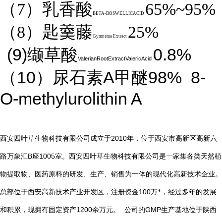
（7）乳香酸
65%~95%
BETA-BOSWELLICACID
（8）匙羹藤
25%
Gymnema Extract
(9)
0.8%
缬草酸
ValerianRootExtractValericAcid
10
A
98%
8-
（
）尿石素
甲醚
O-methylurolithin A
2010
西安四叶草生物科技有限公司成立于
年，位于西安市高新区高新六
B
1005
路万象汇
座
室。西安四叶草生物科技有限公司是一家集各类天然植
物提取物、医药原料的研发、生产、销售为一体的现代化高新技术企业。
总部位于西安高新技术产业开发区，注册资金
100
万*，经过多年的发展
1200
GMP
和积累，现拥有固定资产
余万元。
公司的
生产基地位于陕西