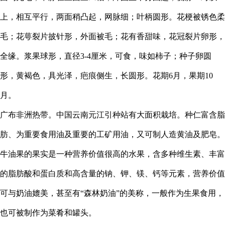
上，相互平行，两面稍凸起，网脉细；叶柄圆形。花梗被锈色柔
毛；花萼裂片披针形，外面被毛；花有香甜味，花冠裂片卵形，
全缘。浆果球形，直径3-4厘米，可食，味如柿子；种子卵圆
形，黄褐色，具光泽，疤痕侧生，长圆形。花期6月，果期10
月。
广布非洲热带。中国云南元江引种站有大面积栽培。种仁富含脂
肪、为重要食用油及重要的工矿用油，又可制人造黄油及肥皂。
牛油果的果实是一种营养价值很高的水果，含多种维生素、丰富
的脂肪酸和蛋白质和高含量的钠、钾、镁、钙等元素，营养价值
可与奶油媲美，甚至有“森林奶油”的美称，一般作为生果食用，
也可被制作为菜肴和罐头。