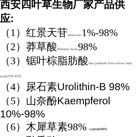
西安四叶草生物厂家产品供
:
应
（1）红景天苷
1%-98%
Salidroside
（2）莽草酸
98%
Shikimic Acid
（3）锯叶棕脂肪酸
Saw palmetto fruit extract fatty
acids25%-45%
Urolithin-B 98%
（4）
尿石素
Kaempferol
（5）山奈酚
10%-98%
（6）木犀草素98%
Luteolin98%