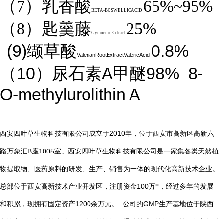
（7）乳香酸
65%~95%
BETA-BOSWELLICACID
（8）匙羹藤
25%
Gymnema Extract
(9)
0.8%
缬草酸
ValerianRootExtractValericAcid
10
A
98%
8-
（
）尿石素
甲醚
O-methylurolithin A
2010
西安四叶草生物科技有限公司成立于
年，位于西安市高新区高新六
B
1005
路万象汇
座
室。西安四叶草生物科技有限公司是一家集各类天然植
物提取物、医药原料的研发、生产、销售为一体的现代化高新技术企业。
总部位于西安高新技术产业开发区，注册资金
100
万*，经过多年的发展
1200
GMP
和积累，现拥有固定资产
余万元。
公司的
生产基地位于陕西