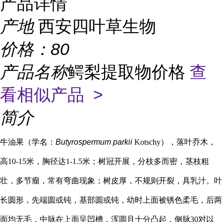
产品详情
产地
西安四叶草生物
价格：
80
产品名称
鳄梨提取物价格
查
看相似产品 >
简介
牛油果（学名：
Butyrospermum parkii
Kotschy），落叶乔木，
高10-15米，胸径达1-1.5米；树冠开展，分枝多而密，茎枝粗
壮，多节瘤，常有弯曲现象；树皮厚，不规则开裂，具乳汁。叶
长圆形，先端圆或钝，基部圆或钝，幼时上面被锈色柔毛，后两
面均无毛，中脉在上面呈凹槽，浑圆且十分凸起，侧脉30对以