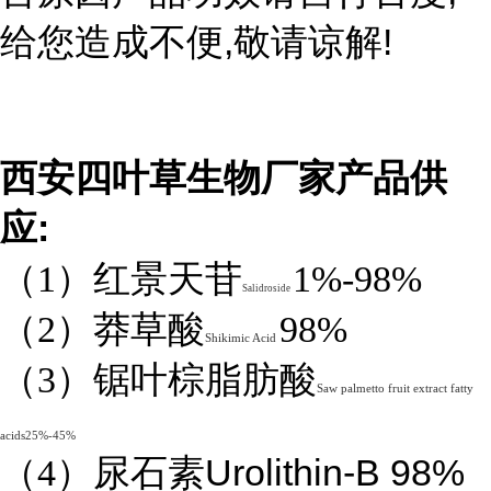
,
!
给您造成不便
敬请谅解
西安四叶草生物厂家产品供
:
应
（1）红景天苷
1%-98%
Salidroside
（2）莽草酸
98%
Shikimic Acid
（3）锯叶棕脂肪酸
Saw palmetto fruit extract fatty
acids25%-45%
Urolithin-B 98%
（4）
尿石素