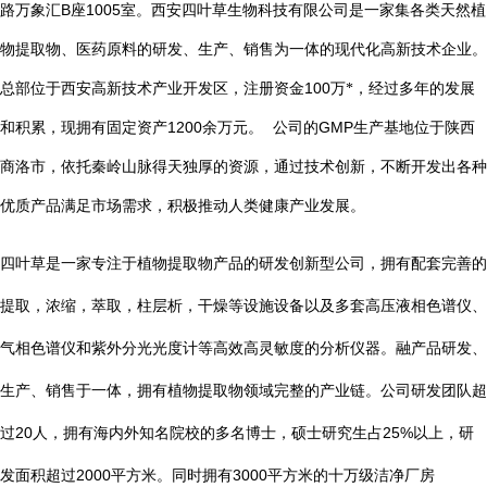
B
1005
路万象汇
座
室。西安四叶草生物科技有限公司是一家集各类天然植
物提取物、医药原料的研发、生产、销售为一体的现代化高新技术企业。
总部位于西安高新技术产业开发区，注册资金
100
万*，经过多年的发展
1200
GMP
和积累，现拥有固定资产
余万元。
公司的
生产基地位于陕西
商洛市，依托秦岭山脉得天独厚的资源，通过技术创新，不断开发出各种
优质产品满足市场需求，积极推动人类健康产业发展。
四叶草是一家专注于植物提取物产品的研发创新型公司，拥有配套完善的
提取，浓缩，萃取，柱层析，干燥等设施设备以及多套高压液相色谱仪、
气相色谱仪和紫外分光光度计等高效高灵敏度的分析仪器。融产品研发、
生产、销售于一体，拥有植物提取物领域完整的产业链。公司研发团队超
20
25%
过
人，拥有海内外知名院校的多名博士，硕士研究生占
以上，研
2000
3000
发面积超过
平方米。同时拥有
平方米的十万级洁净厂房