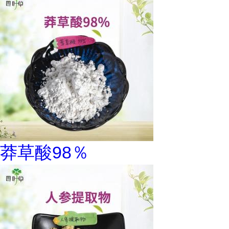
莽草酸98％