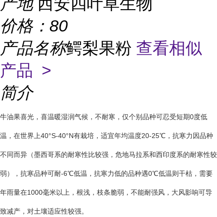
产地
西安四叶草生物
价格：
80
产品名称
鳄梨果粉
查看相似
产品 >
简介
牛油果喜光，喜温暖湿润气候，不耐寒，仅个别品种可忍受短期0度低
温，在世界上40°S-40°N有栽培，适宜年均温度20-25℃，抗寒力因品种
不同而异（墨西哥系的耐寒性比较强，危地马拉系和西印度系的耐寒性较
弱），抗寒品种可耐-6℃低温，抗寒力低的品种遇0℃低温则干枯，需要
年雨量在1000毫米以上，根浅，枝条脆弱，不能耐强风，大风影响可导
致减产，对土壤适应性较强。