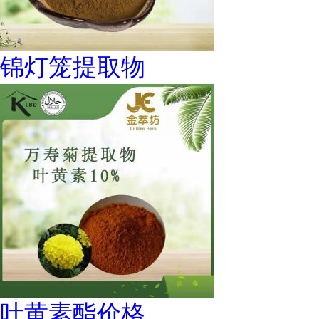
锦灯笼提取物
叶黄素酯价格