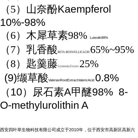
Kaempferol
（5）山奈酚
10%-98%
（6）木犀草素98%
Luteolin98%
（7）乳香酸
65%~95%
BETA-BOSWELLICACID
（8）匙羹藤
25%
Gymnema Extract
(9)
0.8%
缬草酸
ValerianRootExtractValericAcid
10
A
98%
8-
（
）尿石素
甲醚
O-methylurolithin A
2010
西安四叶草生物科技有限公司成立于
年，位于西安市高新区高新六