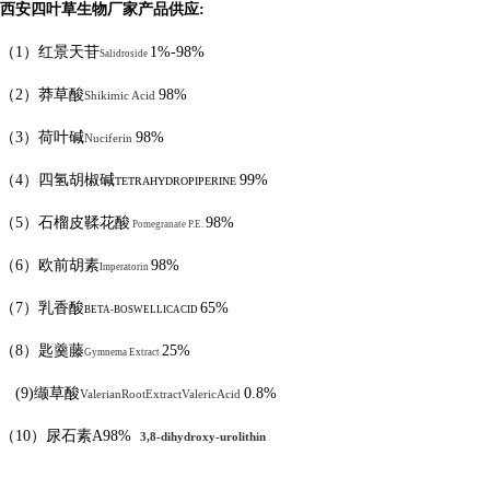
西安四叶草生物厂家产品供应
:
（
1
）红景天苷
1%-98%
Salidroside
（
2
）莽草酸
98%
Shikimic Acid
（
3
）荷叶碱
98%
Nuciferin
（
4
）四氢胡椒碱
99%
TETRAHYDROPIPERINE
（
5
）石榴皮鞣花酸
98%
Pomegranate P.E.
（
6
）欧前胡素
98%
Imperatorin
（
7
）乳香酸
65%
BETA-BOSWELLICACID
（
8
）匙羹藤
25%
Gymnema Extract
(9)
缬草酸
0.8%
ValerianRootExtractValericAcid
（
10
）尿石素
A98%
3,8-dihydroxy-urolithin