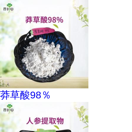
莽草酸98％