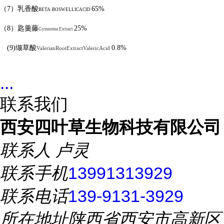
（
7
）乳香酸
65%
BETA-BOSWELLICACID
（
8
）匙羹藤
25%
Gymnema Extract
(9)
缬草酸
0.8%
ValerianRootExtractValericAcid
...
联系我们
西安四叶草生物科技有限公司
联系人
卢灵
联系手机
13991313929
联系电话
139-9131-3929
所在地址
陕西省西安市高新区