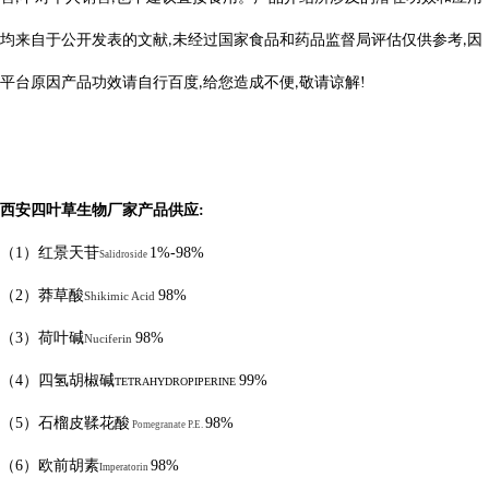
均来自于公开发表的文献
未经过国家食品和药品监督局评估仅供参考
因
,
,
平台原因产品功效请自行百度
给您造成不便
敬请
谅
解
!
,
,
西安四叶草生物厂家产品供应
:
（
1
）红景天苷
1%-98%
Salidroside
（
2
）莽草酸
98%
Shikimic Acid
（
3
）荷叶碱
98%
Nuciferin
（
4
）四氢胡椒碱
99%
TETRAHYDROPIPERINE
（
5
）石榴皮鞣花酸
98%
Pomegranate P.E.
（
6
）欧前胡素
98%
Imperatorin