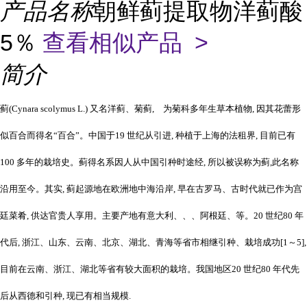
产品名称
朝鲜蓟提取物洋蓟酸
5％
查看相似产品 >
简介
蓟(Cynara scolymus L.) 又名洋蓟、菊蓟, 为菊科多年生草本植物, 因其花蕾形
似百合而得名“百合”。中国于19 世纪从引进, 种植于上海的法租界, 目前已有
100 多年的栽培史。蓟得名系因人从中国引种时途经, 所以被误称为蓟,此名称
沿用至今。其实, 蓟起源地在欧洲地中海沿岸, 早在古罗马、古时代就已作为宫
廷菜肴, 供达官贵人享用。主要产地有意大利、、、阿根廷、等。20 世纪80 年
代后, 浙江、山东、云南、北京、湖北、青海等省市相继引种、栽培成功[1～5],
目前在云南、浙江、湖北等省有较大面积的栽培。我国地区20 世纪80 年代先
后从西德和引种, 现已有相当规模.