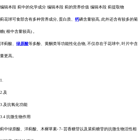
编辑本段
蓟中的化学成分
编辑本段
蓟的营养价值
编辑本段
蓟提取物
蓟花球可食部含有多种营养成分, 蛋白质、
钙
磷含量较高, 此外还含有较多的菊
糖( 根中含量较高) 。
洋蓟酸、
绿原酸
等多酚、黄酮类等功能性化合物, 不仅存在于花球中, 叶片中含
量更高。
1.
2.及
3.及抗氧化功能
3.4 抗微生物作用
蓟中绿原酸、洋蓟酸、木樨草素- 7- 芸香糖苷以及菜蓟糖苷的抗微生物活性相