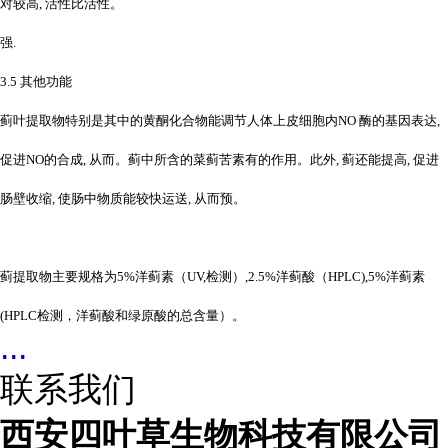
对较高, 活性比活性。
强.
3.5 其他功能
蓟叶提取物特别是其中的黄酮化合物能调节人体上皮细胞内NO 酶的基因表达,
促进NO的合成, 从而。蓟中所含的菜蓟苦素有的作用。此外, 蓟还能提高, 促进
肠壁收缩, 使肠中物质能较快运送, 从而预。
蓟提取物主要规格为5%洋蓟素（UV,检测）,2.5%洋蓟酸（HPLC),5%洋蓟素
(HPLC检测，洋蓟酸和绿原酸的总含量）。
...
联系我们
西安四叶草生物科技有限公司