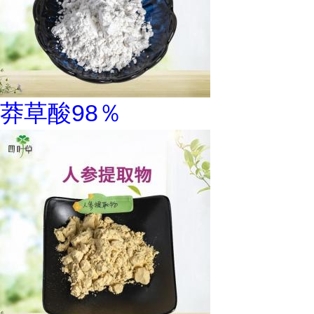
莽草酸98％